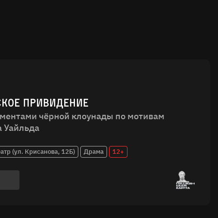
СКОЕ ПРИВИДЕНИЕ
ементами чёрной клоунады по мотивам
а Уайльда
тр (ул. Крисанова, 12Б)
Драма
12+