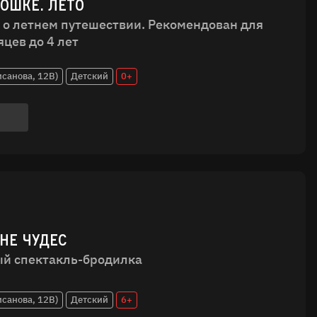
ДОШКЕ. ЛЕТО
 о летнем путешествии. Рекомендован для
яцев до 4 лет
исанова, 12В)
Детский
0+
АНЕ ЧУДЕС
й спектакль-бродилка
исанова, 12В)
Детский
6+