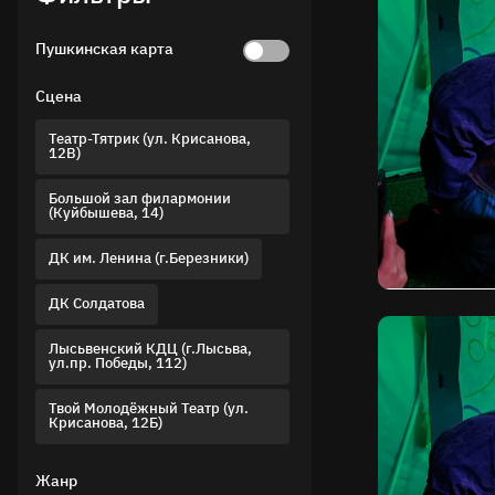
Пушкинская карта
Сцена
Театр-Тятрик (ул. Крисанова,
12В)
Большой зал филармонии
(Куйбышева, 14)
ДК им. Ленина (г.Березники)
ДК Солдатова
Лысьвенский КДЦ (г.Лысьва,
ул.пр. Победы, 112)
Твой Молодёжный Театр (ул.
Крисанова, 12Б)
Жанр