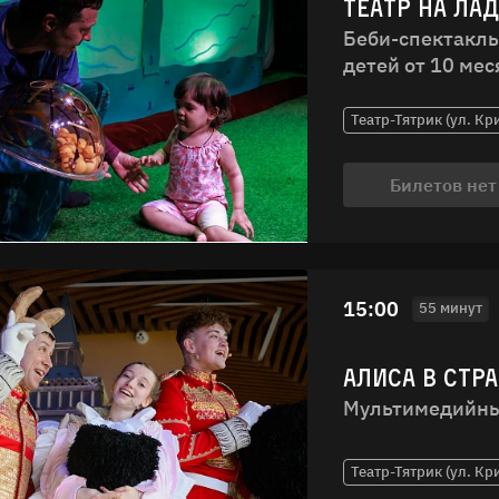
Поиск
ТЕАТР НА ЛА
Беби-спектакль
детей от 10 мес
Театр-Тятрик (ул. Кр
Билетов нет
15:00
55 минут
АЛИСА В СТР
Мультимедийны
Театр-Тятрик (ул. Кр