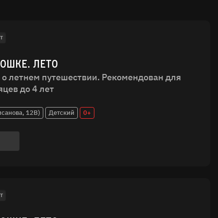
т
ДОШКЕ. ЛЕТО
 о летнем путешествии. Рекомендован для
яцев до 4 лет
исанова, 12В)
Детский
0+
т