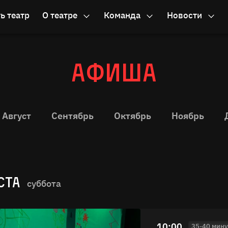
ь театр
О театре
Команда
Новости
Афиша
Август
Сентябрь
Октябрь
Ноябрь
СТА
суббота
10:00
35-40 мину