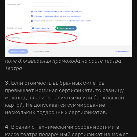
поле для введения промокода на сайте Театра-
Театра
3.
Если стоимость выбранных билетов
превышает номинал сертификата, то разницу
можно доплатить наличными или банковской
картой. Не допускается суммирование
нескольких подарочных сертификатов.
4
. В связи с техническими особенностями в
кассе театра подарочный сертификат не может