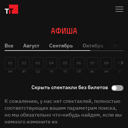
Афиша
Все
Август
Сентябрь
Октябрь
Нояб
01
02
03
04
05
06
07
08
09
пн
вт
ср
чт
пт
сб
вс
пн
вт
Скрыть спектакли без билетов
К сожалению, у нас нет спектаклей, полностью
соответствующих вашим параметрам поиска,
но мы обязательно что-нибудь найдем, если вы
немного измените их