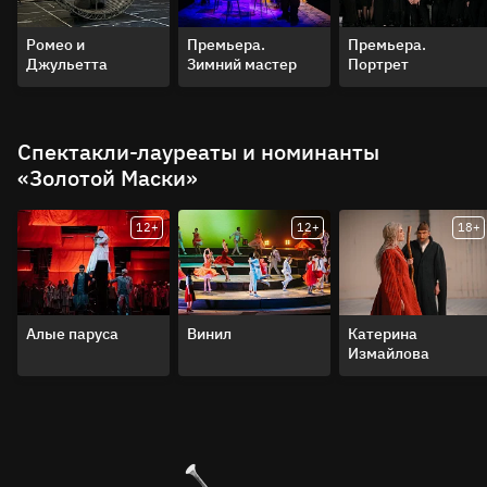
Ромео и
Премьера.
Премьера.
Джульетта
Зимний мастер
Портрет
Спектакли-лауреаты и номинанты
«Золотой Маски»
12+
12+
18+
Алые паруса
Винил
Катерина
Измайлова