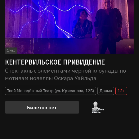
1 час
Кентервильское привидение
Спектакль с элементами чёрной клоунады по
мотивам новеллы Оскара Уайльда
Твой Молодёжный Театр (ул. Крисанова, 12Б)
Драма
12+
Билетов нет