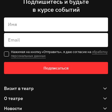
Подпишитесь и будьте
в курсе событий
Имя
Email
Нажимая на кнопку «Отправить», я даю согласие на
обработку
персональных данных
Подписаться
Визит в театр
О театре
Как купить билет
Как вернуть билет
Новости
Театр сегодня