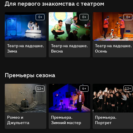
Для первого знакомства с театром
0+
0+
0+
Театр на ладошке.
Театр на ладошке.
Театр на ладошке.
Зима
Весна
Осень
Премьеры сезона
12+
6+
12+
Ромео и
Премьера.
Премьера.
Джульетта
Зимний мастер
Портрет