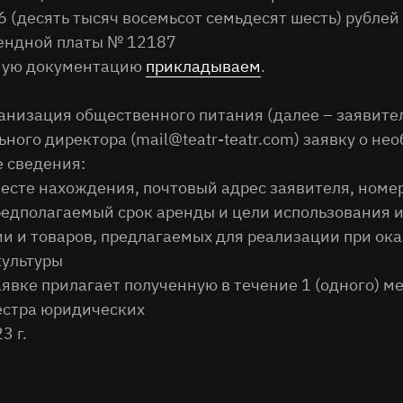
 (десять тысяч восемьсот семьдесят шесть) рублей
рендной платы № 12187
имую документацию
прикладываем
.
анизация общественного питания (далее – заявител
ного директора (mail@teatr-teatr.com) заявку о н
е сведения:
месте нахождения, почтовый адрес заявителя, номе
предполагаемый срок аренды и цели использования
и и товаров, предлагаемых для реализации при ок
культуры
явке прилагает полученную в течение 1 (одного) м
еестра юридических
3 г.