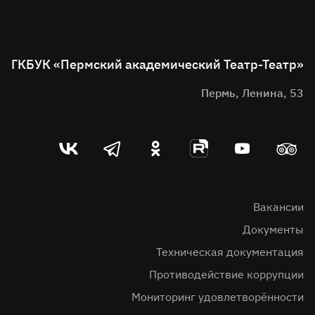
ГКБУК «Пермский академический Театр-Театр»
Пермь, Ленина, 53
Театр-
Театр-
Театр-
Театр-
Театр-
Театр-
театр
театр
театр
театр
театр
театр
во
в
в
на
на
в
вконтакте
telegram
однокласниках
rutube
youtube
Tripadvis
Вакансии
Документы
Техническая документация
Противодействие коррупции
Мониторинг удовлетворённости