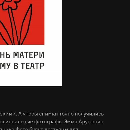
изкими. А чтобы снимки точно получились
офессиональные фотографы Эмма Арутюнян
здника фото будут доступны для