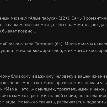
озный мюзикл «Алые паруса» (12+). Самый романтич
, а ваша мама вспомнит, о чём она мечтала, когда 
не бывает поздно…
т «Сказка о царе Салтане» (6+). Многие мамы наве
» удивит и маленьких зрителей, и их мам атмосфер
мому близкому и важному человеку в вашей жизни п
ытке: через много лет мама прочитает их снова и 
ок «Мама – это…» с милыми, трогательными и нежн
дарить маме открытку из нашей серии, но не планир
ом виде. Их можно скачать, распечатать и подарит