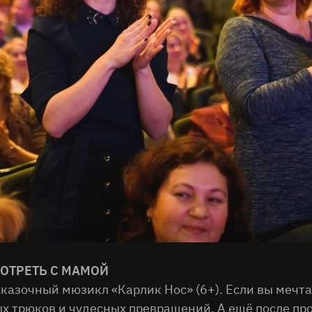
МОТРЕТЬ С МАМОЙ
казочный мюзикл «Карлик Нос» (6+). Если вы мечта
ных трюков и чудесных превращений. А ещё после пр