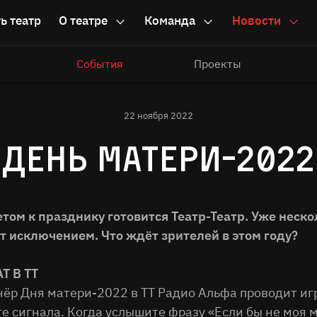
ь театр
О театре
Команда
Новости
События
Проекты
22 ноября 2022
ДЕНЬ МАТЕРИ-2022
том к празднику готовится Театр-Театр. Уже неско
т исключением. Что ждёт зрителей в этом году?
Т В ТТ
ёр Дня матери-2022 в ТТ Радио Альфа проводит игр
те сигнала. Когда услышите фразу «Если бы не моя 