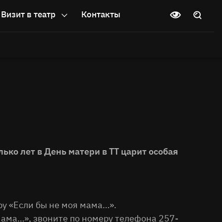
Визит в театр
Контакты
лько лет в День матери в ТТ царит особая
у «Если бы не моя мама…».
мама…», звоните по номеру телефона 257-