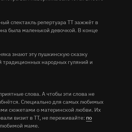
ный спектакль репертуара ТТ зажжёт в
она была маленькой девочкой. В конце
рняка знают эту пушкинскую сказку
ой традиционных народных гуляний и
риятные слова. А чтобы эти слова не
улыбнётся. Специально для самых любимых
ыми сюжетами о материнской любви. Их
овали визит в ТТ, не переживайте:
по
ь любимой маме.