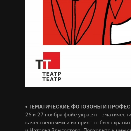
• ТЕМАТИЧЕСКИЕ ФОТОЗОНЫ И ПРОФ
26 и 27 ноября фойе украсят тематическ
качественными и их приятно было храни
и Наталья Злыгостева. Подходите к ним с