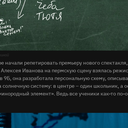
жиной
тре начали репетировать премьеру нового спектакля
а Алексея Иванова на пермскую сцену взялась режи
ов 9Б, она разработала персональную схему, опис
 солнечную систему: в центре – один школьник, а о
«инородный элемент». Ведь все ученики как-то по-о