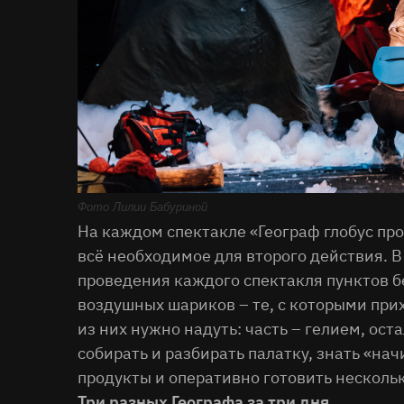
Фото Лилии Бабуриной
На каждом спектакле «Географ глобус про
всё необходимое для второго действия. 
проведения каждого спектакля пунктов бе
воздушных шариков – те, с которыми прих
из них нужно надуть: часть – гелием, ос
собирать и разбирать палатку, знать «на
продукты и оперативно готовить несколь
Три разных Географа за три дня