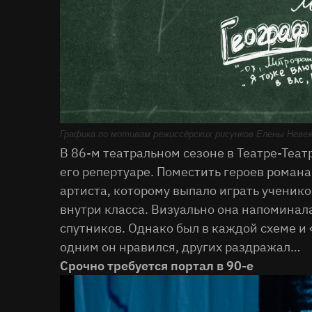
Графика по мотивам режиссёрских рисунков Елены Неве
В 86-м театральном сезоне в Театре-Теа
его репертуаре. Поместить героев роман
артиста, которому выпало играть ученик
внутри класса. Визуально она напоминала
спутников. Однако был в каждой схеме и 
одним он нравился, других раздражал…
Срочно требуется портал в 90-е