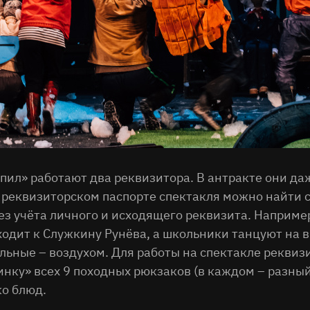
пил» работают два реквизитора. В антракте они да
В реквизиторском паспорте спектакля можно найти 
з учёта личного и исходящего реквизита. Например
одит к Служкину Рунёва, а школьники танцуют на в
тальные – воздухом. Для работы на спектакле рекви
чинку» всех 9 походных рюкзаков (в каждом – разны
ко блюд.