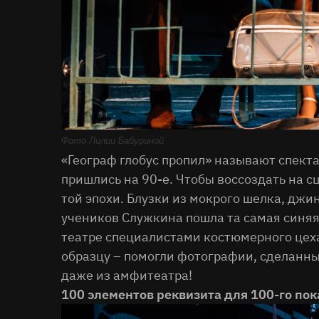
Фото Лилии Бабуриной
«Географ глобус пропил» называют спекта
пришлись на 90-е. Чтобы воссоздать на 
той эпохи. Блузки из мокрого шелка, джи
учеников Служкина пошла та самая синяя 
театре специалистами костюмерного цеха
образцу – помогли фотографии, сделанные
даже из амфитеатра!
100 элементов реквизита для 100-го пок