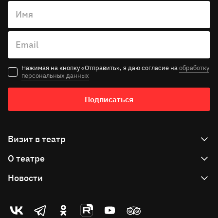
Имя
Email
Нажимая на кнопку «Отправить», я даю согласие на
обработку
персональных данных
Подписаться
Визит в театр
О театре
Как купить билет
Как вернуть билет
Новости
Театр сегодня
Правила продажи билетов
Большая сцена
События
Театр-
Театр-
Театр-
Театр-
Театр-
Театр-
Подарочные сертификаты
Сцена-Молот
Проекты