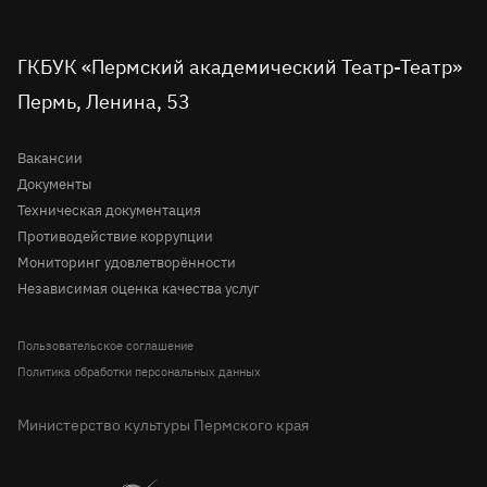
театр
театр
театр
театр
театр
театр
Пушкинская карта
во
Детская сцена
в
в
на
на
в
вконтакте
telegram
однокласниках
rutube
youtube
Tripadvisor
Доступная среда
ГКБУК «Пермский академический Театр-Театр»
Молодёжная сцена
Пермь, Ленина, 53
Правила посещения театра
История
Вопрос-ответ
Вакансии
Документы
Техническая документация
Противодействие коррупции
Мониторинг удовлетворённости
Независимая оценка качества услуг
Пользовательское соглашение
Политика обработки персональных данных
Министерство культуры Пермского края