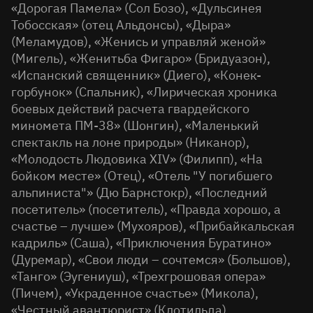
«Дорогая Памела» (Сол Бозо), «Дульсинея
Тобосская» (отец Альдонсы), «Дыра»
(Меламудов), «Женись и управляй женой»
(Мигель), «Женитьба Фигаро» (Бридуазон),
«Испанский священник» (Диего), «Конек-
горбунок» (Спальник), «Лирическая хроника
боевых действий расчета гвардейского
миномета ПМ-38» (Шонгин), «Маленький
спектакль на лоне природы» (Никанор),
«Молодость Людовика XIV» (Филипп), «На
бойком месте» (Отец), «Отель "У погибшего
альпиниста"» (Дю Барнстокр), «Последний
посетитель» (посетитель), «Правда хорошо, а
счастье – лучше» (Мухояров), «Прибайкальская
кадриль» (Саша), «Приключения Буратино»
(Дуремар), «Свои люди – сочтемся» (Большов),
«Танго» (Эугениуш), «Трехгрошовая опера»
(Пичем), «Украденное счастье» (Микола),
«Честный авантюрист» (Клотильда).