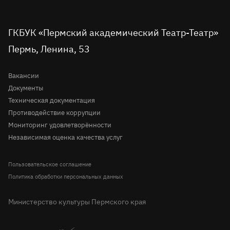
театр
театр
театр
театр
театр
театр
Пушкинская карта
во
Детская сцена
в
в
на
на
в
вконтакте
telegram
однокласниках
rutube
youtube
Tripadvisor
Доступная среда
ГКБУК «Пермский академический Театр-Театр»
Молодёжная сцена
Пермь, Ленина, 53
Правила посещения театра
История
Вопрос-ответ
Вакансии
Документы
Техническая документация
Противодействие коррупции
Мониторинг удовлетворённости
Независимая оценка качества услуг
Пользовательское соглашение
Политика обработки персональных данных
Министерство культуры Пермского края