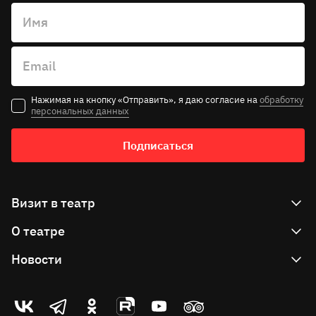
Имя
Email
Нажимая на кнопку «Отправить», я даю согласие на
обработку
персональных данных
Подписаться
Визит в театр
О театре
Как купить билет
Как вернуть билет
Новости
Театр сегодня
Правила продажи билетов
Большая сцена
События
Театр-
Театр-
Театр-
Театр-
Театр-
Театр-
Подарочные сертификаты
Сцена-Молот
Проекты