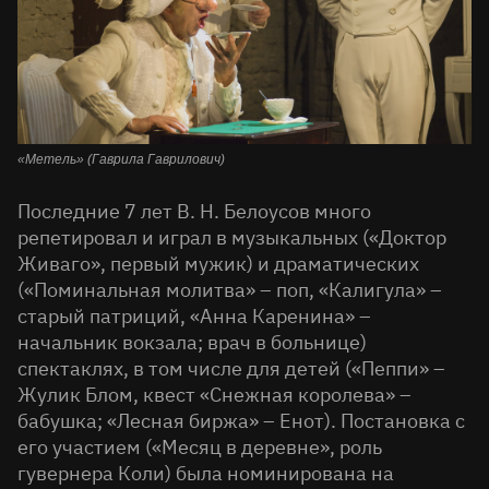
«Метель» (Гаврила Гаврилович)
Последние 7 лет В. Н. Белоусов много
репетировал и играл в музыкальных («Доктор
Живаго», первый мужик) и драматических
(«Поминальная молитва» – поп, «Калигула» –
старый патриций, «Анна Каренина» –
начальник вокзала; врач в больнице)
спектаклях, в том числе для детей («Пеппи» –
Жулик Блом, квест «Снежная королева» –
бабушка; «Лесная биржа» – Енот). Постановка с
его участием («Месяц в деревне», роль
гувернера Коли) была номинирована на