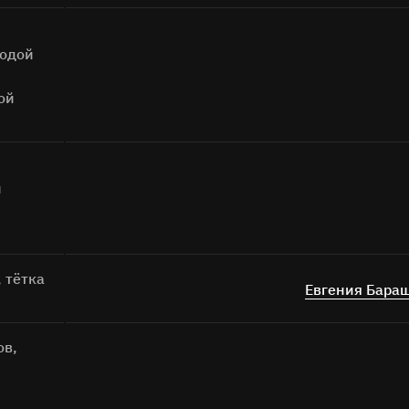
Поиск
лодой
ой
й
а кнопку «Отправить», я даю согласие на
обработку персональных дан
Отправить
 тётка
Евгения Бара
ов,