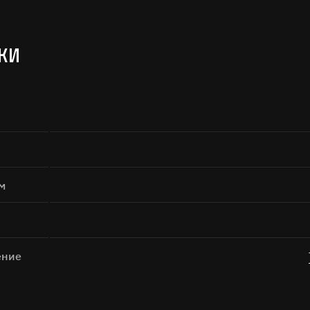
КИ
м
ение