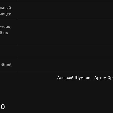
льный
ливцев
етчик,
й на
фейной
Алексей Шумков
Артем Ор
ИО