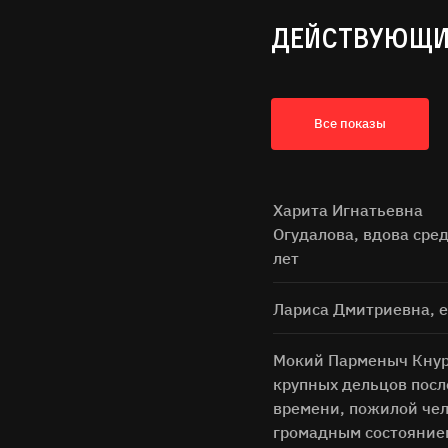
ДЕЙСТВУЮЩИ
Все показы
Харита Игнатьевна
Огудалова, вдова сре
лет
Имя Фам
Лариса Дмитриевна, е
Город
Мокий Парменыч Кнур
крупных дельцов посл
Email
времени, пожилой чел
громадным состояние