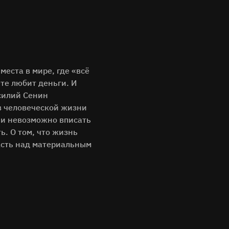
еста в мире, где «всё
те любит деньги. И
силий Сенин
в человеческой жизни
о и невозможно вписать
ь. О том, что жизнь
ласть над материальным