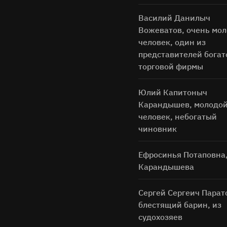
Василий Данилыч
Вожеватов, очень мо
человек, один из
представителей богат
торговой фирмы
Юлий Капитоныч
Карандышев, молодо
Нажимая н
человек, небогатый
чиновник
Ефросинья Потаповна,
Карандышева
Сергей Сергеич Парат
блестящий барин, из
судохозяев