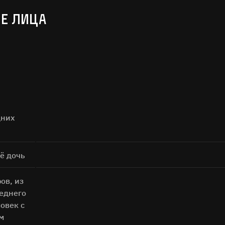
Е ЛИЦА
ОСТАВЬТЕ ОТЗЫВ
Нам важно ваше мнение!
дних
илия
ё дочь
ов, из
еднего
овек с
ОТЗЫВ
м