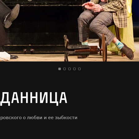
иданница
ровского о любви и ее зыбкости