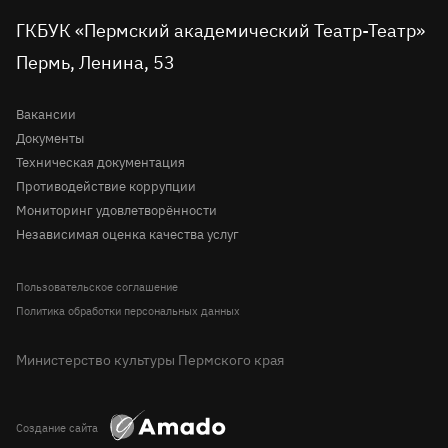
вконтакте
telegram
однокласниках
rutube
youtube
Tripadvisor
Доступная среда
ГКБУК «Пермский академический Театр-Театр»
Молодёжная сцена
Пермь, Ленина, 53
Правила посещения театра
История
Вопрос-ответ
Вакансии
Документы
Техническая документация
Противодействие коррупции
Мониторинг удовлетворённости
Независимая оценка качества услуг
Пользовательское соглашение
Политика обработки персональных данных
Министерство культуры Пермского края
Создание сайта