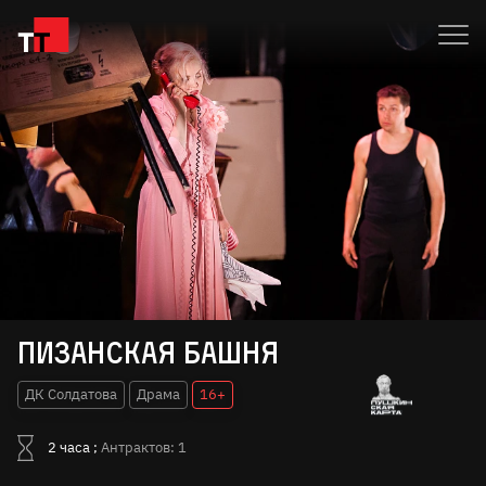
Пизанская башня
ДК Солдатова
Драма
16+
2 часа ;
Антрактов: 1