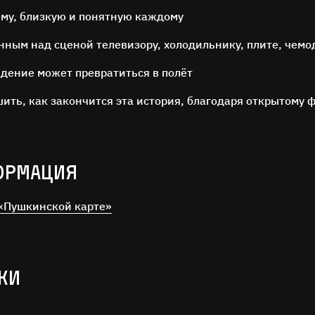
Поиск
ему, близкую и понятную каждому
ным над сценой телевизору, холодильнику, плите, чем
адение может превратиться в полёт
ить, как закончится эта история, благодаря открытому 
а кнопку «Отправить», я даю согласие на
обработку персональных дан
ОРМАЦИЯ
Отправить
«Пушкинской карте»
КИ