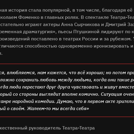
ная история стала популярной, в том числе, благодаря е
колаем Фоменко в главных ролях. В спектакле Театра-Те
стательно играют актеры Анна Сырчикова и Дмитрий Заха
еменная драматургия», пьесы Птушкиной лидируют по к
роизведений поставлено в театрах России и за рубежом. 
отличаются способностью одновременно иронизировать и
ы.
я, влюбляемся, нам кажется, что всё хорошо; но потом пр
Сложно сохранить любовь между людьми, когда они такие р
гда люди перестают друг друга чувствовать и живут вмест
торый со стороны выглядит вполне комично. Ситуация очен
анре народной комедии. Думаю, что в первом акте зрители 
дый о своём. Жалеем-то мы всегда себя»
жественный руководитель Театра-Театра