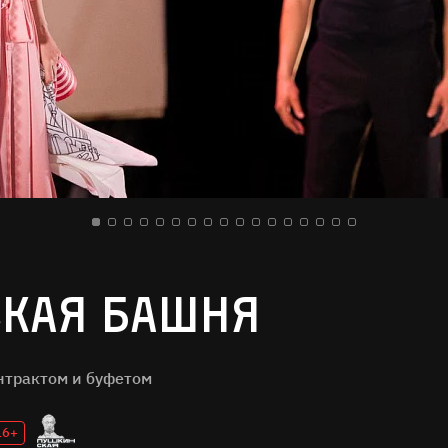
кая башня
нтрактом и буфетом
16+