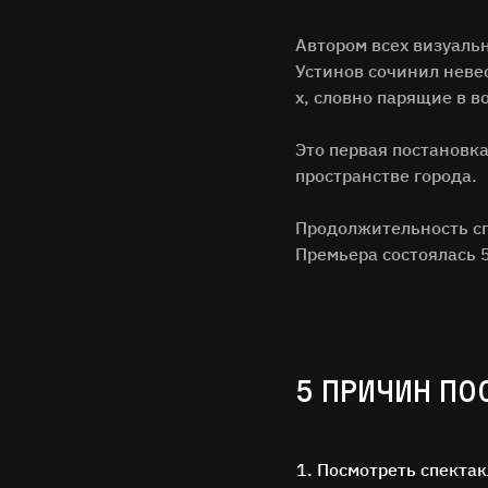
Автором всех визуаль
Устинов сочинил неве
х, словно парящие в 
Это первая постановка
пространстве города.
Продолжительность сп
Премьера состоялась 
Имя Фам
Город
5 ПРИЧИН ПО
Email
Посмотреть спектак