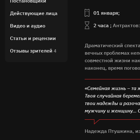
Постановщики
01 января;
Действующие лица
2 часа ;
Антрактов:
Видео и аудио
Статьи и рецензии
Драматический спекта
Отзывы зрителей
4
вечных проблемах неп
совместной жизни нак
наконец, время погово
«Семейная жизнь – та ж
Твоя случайная береме
твои надежды и разочар
мужчину и женщину… С
Надежда Птушкина, и