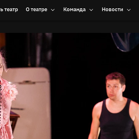
ь театр
О театре
Команда
Новости