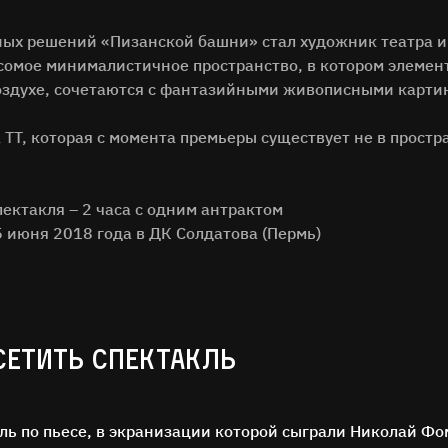
ных решений «Пизанской башни» стал художник театра и
сомое минималистичное пространство, в котором элемент
воздухе, сочетаются с фантазийными живописными карт
 ТТ, которая с момента премьеры существует не в простра
ОСТАВЬТЕ ОТЗЫВ
ектакля – 2 часа с одним антрактом
Нам важно ваше мнение!
5 июня 2018 года в ДК Солдатова (Пермь)
илия
СЕТИТЬ СПЕКТАКЛЬ
ОТЗЫВ
ль по пьесе, в экранизации которой сыграли Николай Ф