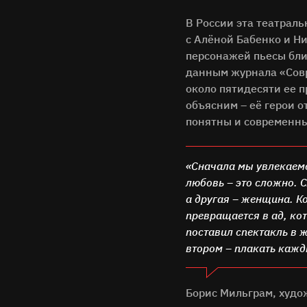
В России эта театраль
с Алёной Бабенко и Ни
персонажей пьесы бли
данным журнала «Совр
около пятидесяти ее п
объясним – её герои 
понятны и современн
«Сначала мы увлекаемс
любовь – это сложно. 
а другая – женщина. Ко
превращается в ад, ко
поставил спектакль в ж
втором – плакать каж
Борис Мильграм, худо