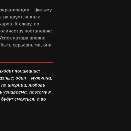
ё экранизации – фильму
атра двух главных
ров. К слову, по
оличеству постановок:
Успех автора вполне
 быть серьёзными, они
иходит понимание:
азные: один – мужчина,
е по инерции, любовь
ь узнаваема, поэтому я
будут смеяться, а во