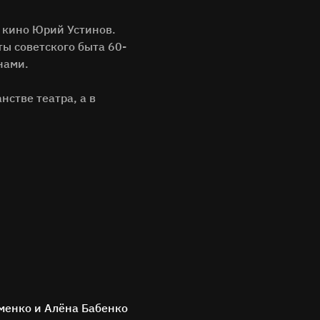
 кино Юрий Устинов.
ы советского быта 60-
инами.
нстве театра, а в
оменко и Алёна Бабенко