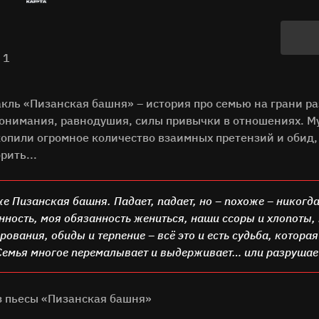
 1
кль «Пизанская башня» – история про семью на грани ра
онимания, равнодушия, силы привычки в отношениях. Му
опили огромное количество взаимных претензий и обид,
рить...
е Пизанская башня. Падает, падает, но – похоже – никогда 
нность, моя обязанность жениться, наши ссоры и хлопоты,
ования, обиды и терпение – всё это и есть судьба, котора
емья многое перемалывает и выдерживает… или разруш
з пьесы «Пизанская башня»