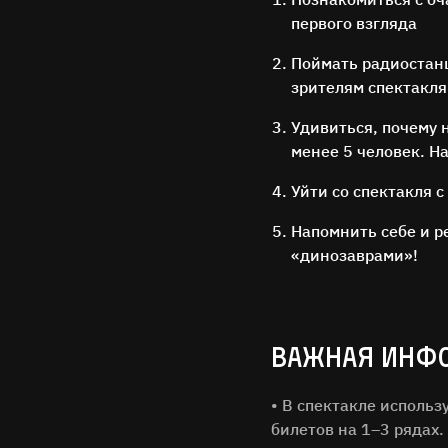
первого взгляда
Поймать радиостан
зрителям спектакля
Удивиться, почему 
менее 5 человек. Н
Уйти со спектакля 
Напомнить себе и р
«динозаврами»!
Имя Фам
Город
ВАЖНАЯ ИНФ
• В спектакле исполь
Email
билетов на 1–3 рядах.