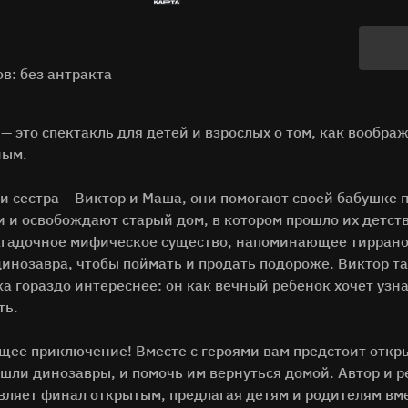
в: без антракта
 это спектакль для детей и взрослых о том, как вообра
ным.
и сестра – Виктор и Маша, они помогают своей бабушке 
 и освобождают старый дом, в котором прошло их детство
агадочное мифическое существо, напоминающее тиррано
динозавра, чтобы поймать и продать подороже. Виктор т
ка гораздо интереснее: он как вечный ребенок хочет узна
ть.
щее приключение! Вместе с героями вам предстоит откр
ышли динозавры, и помочь им вернуться домой. Автор и 
вляет финал открытым, предлагая детям и родителям вм