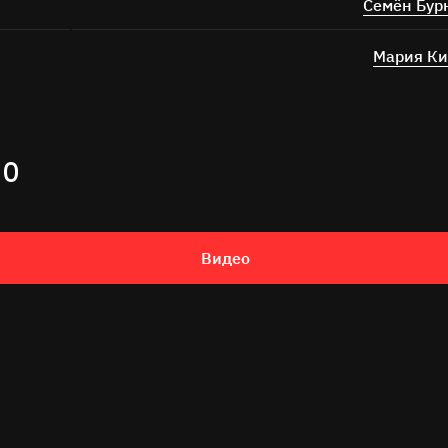
Семён Бу
Мария Ки
ИО
Видео