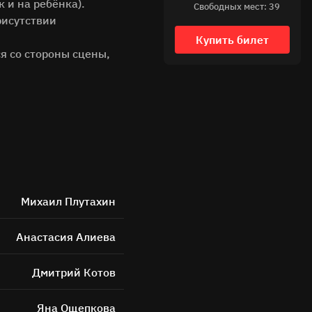
к и на ребёнка).
Свободных мест: 39
рисутствии
Купить билет
я со стороны сцены,
ных
Михаил Плутахин
Анастасия Алиева
Дмитрий Котов
Яна Ощепкова