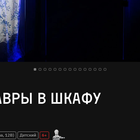
вры в шкафу
а, 12В)
Детский
6+