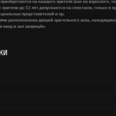
Поиск
 приобретаются на каждого зрителя (как на взрослого, та
зрители до 12 лет допускаются на спектакль только в п
циальных представителей и пр.
тями расположения дверей зрительного зала, находящихс
я вход в зал запрещён.
КИ
а кнопку «Отправить», я даю согласие на
обработку персональных дан
Отправить