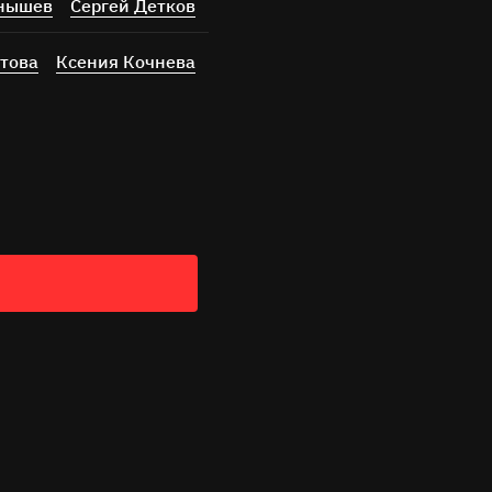
рнышев
Сергей Детков
това
Ксения Кочнева