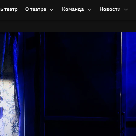
ь театр
О театре
Команда
Новости