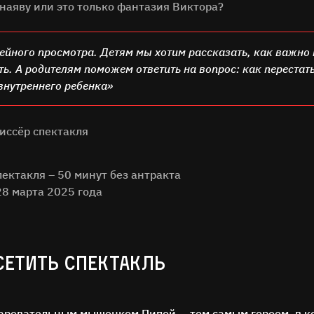
наяву или это только фантазия Виктора?
мейного просмотра. Детям мы хотим рассказать, как важно 
ть. А родителям поможем ответить на вопрос: как перестат
внутреннего ребенка»
иссёр спектакля
ектакля – 50 минут без антракта
28 марта 2025 года
СЕТИТЬ СПЕКТАКЛЬ
аровательным мышонком Пипой — тем самым героем, в к