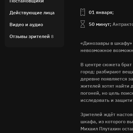
Постановщики
01 января;
Действующие лица
50 минут;
Антракто
Видео и аудио
Отзывы зрителей
8
«Динозавры в шкафу» —
невозможное возмож
В центре сюжета брат 
город: разбирают вещи
деревне появляется з
жителей хотят найти 
погоней, но цель поис
исследовать и защити
Зрителей ждёт настоя
шкафа, из которого в
Михаил Плутахин оста