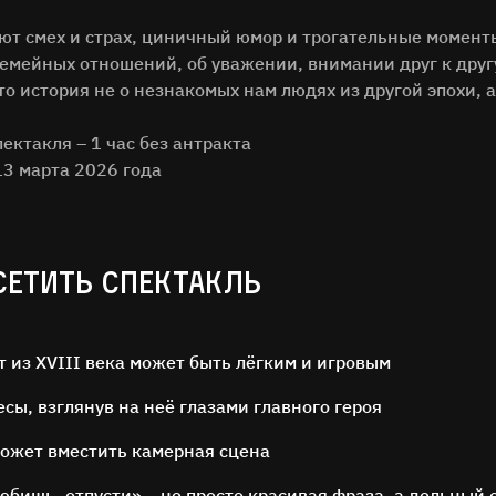
уют смех и страх, циничный юмор и трогательные моме
семейных отношений, об уважении, внимании друг к дру
то история не о незнакомых нам людях из другой эпохи, а
ктакля – 1 час без антракта
13 марта 2026 года
СЕТИТЬ СПЕКТАКЛЬ
т из XVIII века может быть лёгким и игровым
сы, взглянув на неё глазами главного героя
может вместить камерная сцена
юбишь, отпусти» – не просто красивая фраза, а дельный 