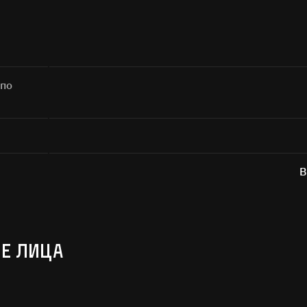
Поиск
 по
а кнопку «Отправить», я даю согласие на
обработку персональных дан
В
Отправить
Е ЛИЦА