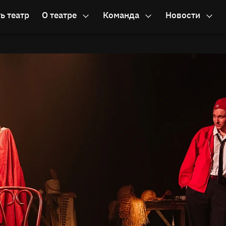
ь театр
О театре
Команда
Новости