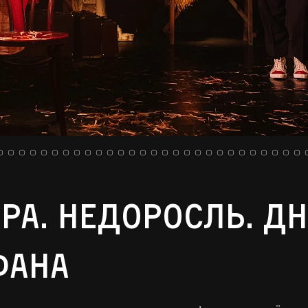
ра. Недоросль. Д
фана