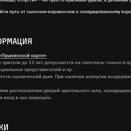
ойти путь от сыночки-корзиночки к сепарированному взр
ОРМАЦИЯ
ОСТАВЬТЕ ОТЗЫВ
«Пушкинской карте»
зрители до 12 лет допускаются на спектакль только в п
Нам важно ваше мнение!
циальных представителей и пр.
зуется сценический дым. При наличии аллергии воздержи
илия
тями расположения дверей зрительного зала, находящихс
я вход в зал запрещён.
ОТЗЫВ
КИ