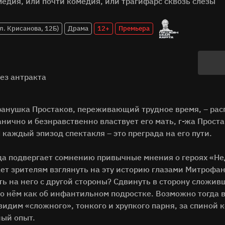
едия, или почти комедия, или трагифарс сквозь слёзы
л. Крисанова, 12Б)
Драма
12+
Премьера
без антракта
анушка Простаков, переживающий трудное время, – расп
анично и безнравственно властвует его мать, г-жа Проста
 каждый эпизод спектакля – это преграда на его пути.
а подвергает сомнению привычные мнения о героях «Не
ет зрителям взглянуть на эту историю глазами Митрофан
ь на него с другой стороны? Сдвинуть в сторону сложив
о нём как об инфантильном подростке. Возможно тогда 
видим «сложного», тонкого и хрупкого парня, за спиной к
ый опыт.