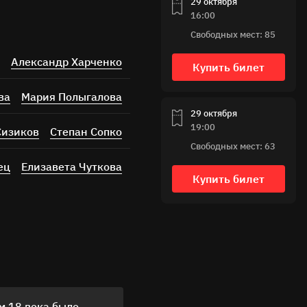
29 октября
16:00
Свободных мест: 85
Александр Харченко
Купить билет
ва
Мария Полыгалова
29 октября
19:00
Сизиков
Степан Сопко
Свободных мест: 63
ец
Елизавета Чуткова
Купить билет
м 18 века было
На "Недоросль. Дневник