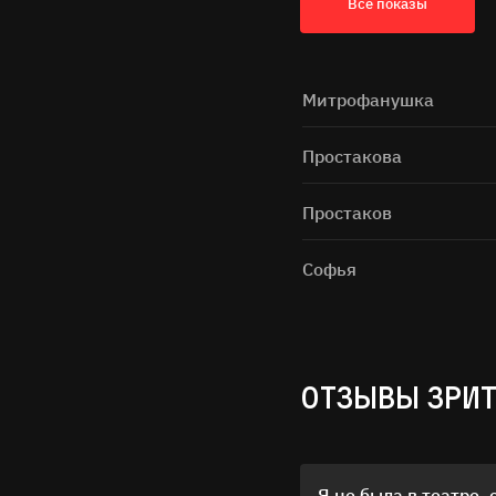
Все показы
Митрофанушка
Простакова
Простаков
Софья
ОТЗЫВЫ ЗРИ
Я не была в театре, 