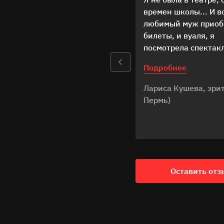
времен школы... И во
любимый муж приоб
билеты, и вуаля, я
посмотрела спектак
Недоросль... Масса 
Подробнее
на одном дыхании 
1,5 часа... Я благод
Лариса Кушева, зрите
за полученные эмоци
Пермь)
Желаю всем, кто раб
Театре Театре - вдо
и позитивных эмоций
Оставить отз