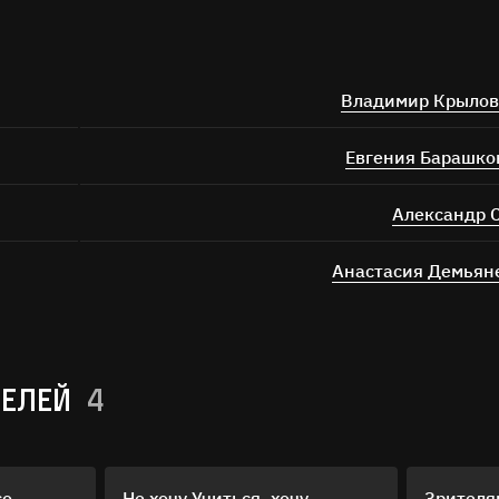
Владимир Крылов
Евгения Барашко
Александр 
Анастасия Демьян
ТЕЛЕЙ
4
со
Не хочу Учиться, хочу
Зрителя