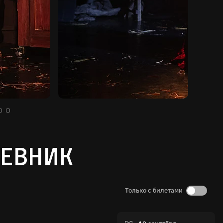
невник
Только с билетами