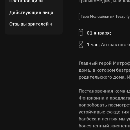
Постановщики
Трагикомедия, или ком
Действующие лица
Твой Молодёжный Театр (у
Отзывы зрителей
4
01 января;
1 час;
Антрактов: 
Главный герой Митроф
дома, в котором безгр
родительского дома. И
Постановочная команд
Фонвизина и предлага
попробовать посмотрет
устойчивые суждения 
балбеса и лентяя мы у
болезненный жизненн