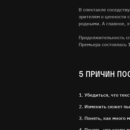
В спектакле соседств
зрителям о ценности 
родными. А главное, э
Продолжительность спе
Премьера состоялась 
5 ПРИЧИН ПО
Убедиться, что текс
Изменить сюжет пье
Понять, как много 
Понять, что «если л