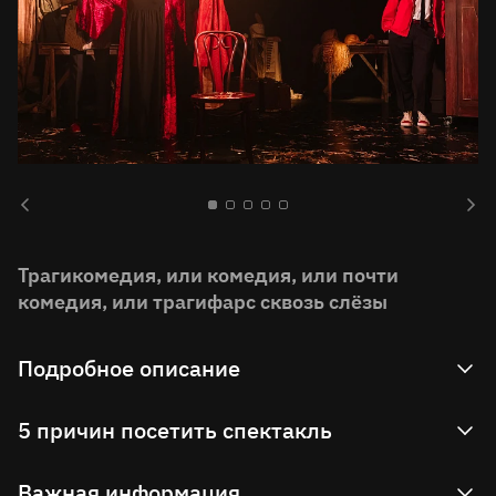
Трагикомедия, или комедия, или почти
комедия, или трагифарс сквозь слёзы
Подробное описание
Главный герой Митрофанушка Простаков,
5 причин посетить спектакль
переживающий трудное время, – распад семьи,
родного дома, в котором безгранично и
Убедиться, что текст из XVIII века может
Важная информация