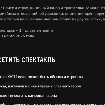
уют смех и страх, циничный юмор и трогательные моме
семейных отношений, об уважении, внимании друг к дру
то история не о незнакомых нам людях из другой эпохи, а
ктакля – 1 час без антракта
13 марта 2026 года
СЕТИТЬ СПЕКТАКЛЬ
т из XVIII века может быть лёгким и игровым
сы, взглянув на неё глазами главного героя
может вместить камерная сцена
юбишь, отпусти» – не просто красивая фраза, а дельный 