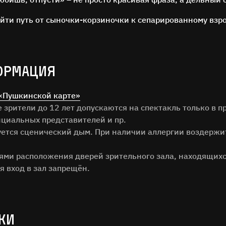
ойти путь от сыночки-корзиночки к сепарированному взр
ОРМАЦИЯ
ОСТАВЬТЕ ОТЗЫВ
«Пушкинской карте»
зрители до 12 лет допускаются на спектакль только в п
Нам важно ваше мнение!
циальных представителей и пр.
зуется сценический дым. При наличии аллергии воздержи
илия
тями расположения дверей зрительного зала, находящихс
я вход в зал запрещён.
ОТЗЫВ
КИ