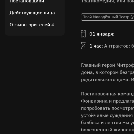
Постановщики
Трагикомедия, или ком
Действующие лица
Твой Молодёжный Театр (у
Отзывы зрителей
4
01 января;
1 час;
Антрактов: 
Главный герой Митроф
дома, в котором безгр
родительского дома. И
Постановочная команд
Фонвизина и предлага
попробовать посмотрет
устойчивые суждения 
балбеса и лентяя мы у
болезненный жизненн