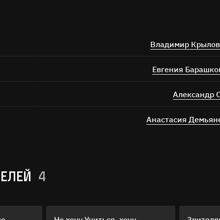
Владимир Крылов
Евгения Барашко
Александр 
Анастасия Демьян
ТЕЛЕЙ
4
со
Не хочу Учиться, хочу
Зрителя