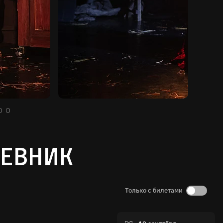
невник
Только с билетами