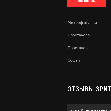
Все показы
Митрофанушка
Простакова
Простаков
Софья
ОТЗЫВЫ ЗРИ
Я не была в театре, 