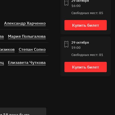
29 октября
16:00
Свободных мест: 85
Александр Харченко
Купить билет
ва
Мария Полыгалова
29 октября
19:00
Сизиков
Степан Сопко
Свободных мест: 81
ец
Елизавета Чуткова
Купить билет
м 18 века было
На "Недоросль. Дневник