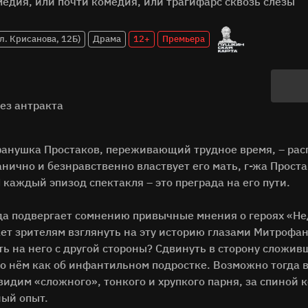
едия, или почти комедия, или трагифарс сквозь слёзы
л. Крисанова, 12Б)
Драма
12+
Премьера
без антракта
анушка Простаков, переживающий трудное время, – расп
анично и безнравственно властвует его мать, г-жа Проста
 каждый эпизод спектакля – это преграда на его пути.
а подвергает сомнению привычные мнения о героях «Не
ет зрителям взглянуть на эту историю глазами Митрофан
ь на него с другой стороны? Сдвинуть в сторону сложив
о нём как об инфантильном подростке. Возможно тогда 
видим «сложного», тонкого и хрупкого парня, за спиной к
ый опыт.