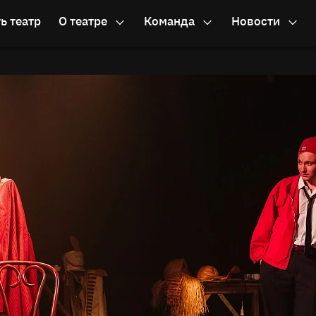
ь театр
О театре
Команда
Новости