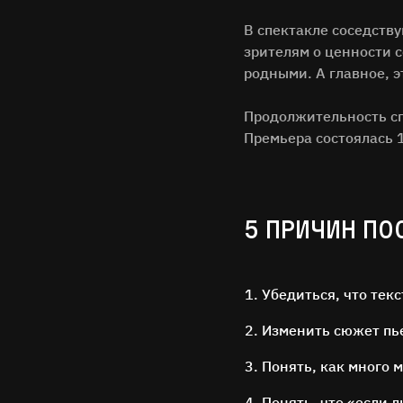
В спектакле соседств
зрителям о ценности 
родными. А главное, э
Продолжительность спе
Премьера состоялась 
5 ПРИЧИН ПО
Убедиться, что текс
Изменить сюжет пье
Понять, как много 
Понять, что «если л