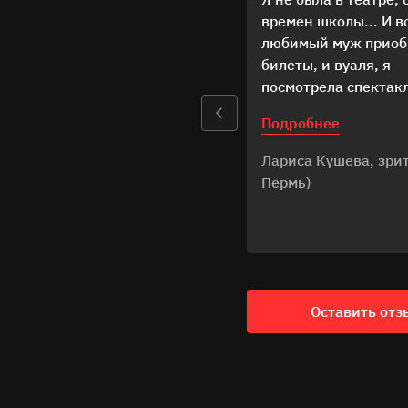
времен школы... И во
любимый муж приоб
билеты, и вуаля, я
посмотрела спектак
Недоросль... Масса 
Подробнее
на одном дыхании 
1,5 часа... Я благод
Лариса Кушева, зрите
за полученные эмоци
Пермь)
Желаю всем, кто раб
Театре Театре - вдо
и позитивных эмоций
Оставить отз