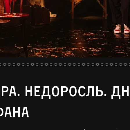
ра. Недоросль. Д
фана