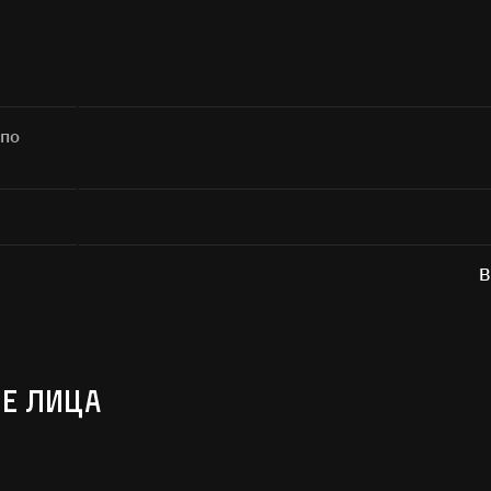
Поиск
 по
а кнопку «Отправить», я даю согласие на
обработку персональных дан
В
Отправить
Е ЛИЦА