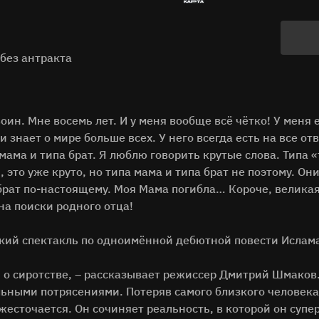
 без антракта
ин. Мне восемь лет. И у меня вообще всё чётко! У меня 
и знает о мире больше всех. У него всегда есть на все от
мама и типа брат. Я люблю говорить крутые слова. Типа 
 это уже круто, но типа мама и типа брат не поэтому. Они
брат по-настоящему. Моя Мама погибла… Короче, великая
на поиски родного отца!
ский спектакль по одноимённой дебютной повести Ислам
 о сиротстве, – рассказывает режиссер Дмитрий Шмаков. 
льными потрясениями. Потеряв самого близкого человека
есточается. Он сочиняет реальность, в которой он супе