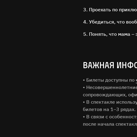
Проехать по прикл
Убедиться, что воо
Понять, что мама – 
ВАЖНАЯ ИНФ
• Билеты доступны по
• Несовершеннолетние 
Имя Фам
сопровождающих, офи
• В спектакле исполь
Город
билетов на 1–3 рядах.
• В связи с особеннос
после начала спектакл
Email