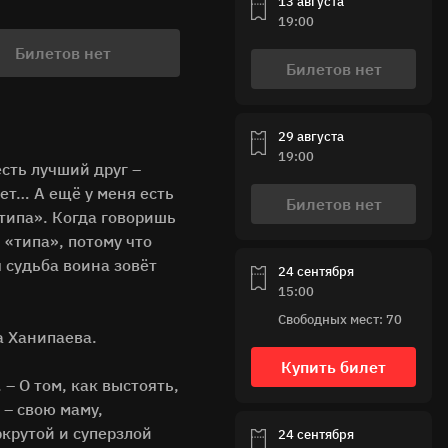
13 августа
19:00
Билетов нет
Билетов нет
29 августа
19:00
есть лучший друг –
вет… А ещё у меня есть
Билетов нет
«типа». Когда говоришь
 «типа», потому что
 судьба воина зовёт
24 сентября
15:00
Свободных мест: 70
а Ханипаева.
Купить билет
– О том, как выстоять,
 – свою маму,
ркрутой и суперзлой
24 сентября