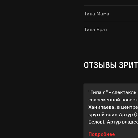
Типа Мама
Типа Брат
ОТЗЫВЫ ЗРИ
"Типа я" - спектакль
современной повест
Ханипаева, в центре
крутой воин Артур (
Белов). Артур владе
видами единоборств,
Подробнее
есть наставник- Кру