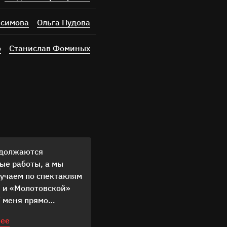
исимова
Ольга Пудова
о
Станислав Фоминых
одолжаются
ые работы, а мы
кучаем по спектаклям
 и «Молотовской»
У меня прямо
чески ломка
ее
тся, настоящий