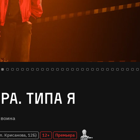
ра. Типа я
 воина
л. Крисанова, 12Б)
12+
Премьера