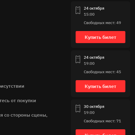
24 октября
15:00
Свободных мест: 49
Купить билет
24 октября
19:00
Свободных мест: 45
рисутствии
Купить билет
тесь от покупки
30 октября
19:00
я со стороны сцены,
Свободных мест: 71