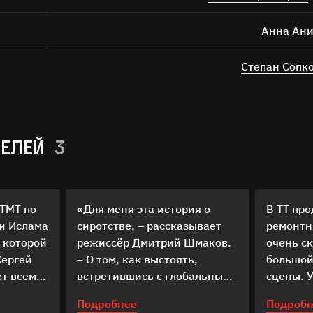
Анна Ан
Степан Сопк
ТЕЛЕЙ
3
 ТМТ по
«Для меня эта история о
В ТТ пр
и Ислама
сиротстве, – рассказывает
ремонтн
 которой
режиссёр Дмитрий Шмаков.
очень с
Сергей
– О том, как выстоять,
большой
ет всеми
встретившись с глобальными
сцены. 
 у него
потрясениями»
периоди
Подробнее
Подробн
той Али -
начинае