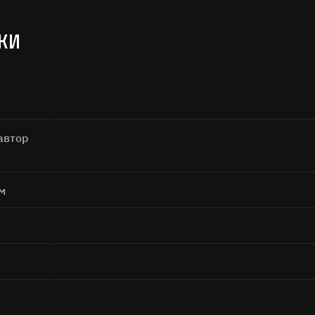
Поиск
КИ
автор
а кнопку «Отправить», я даю согласие на
обработку персональных дан
Отправить
м