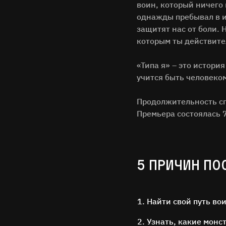
воин, который ничего 
однажды пребывал в и
защитят нас от боли. 
которым ты действите
«Типа я» – это истори
учится быть человеко
Продолжительность спе
Премьера состоялась 
5 ПРИЧИН ПО
Найти свой путь во
Узнать, какие монс