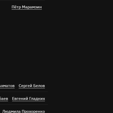
Пётр Марамзин
Ахматов
Сергей Белов
баев
Евгений Гладких
Людмила Прохоренко