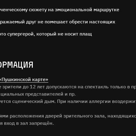
юченческому сюжету на эмоциональной маршрутке
бражаемый друг не помешает обрести настоящих
это супергерой, который не носит плащ
ОСТАВЬТЕ ОТЗЫВ
ОРМАЦИЯ
Нам важно ваше мнение!
«Пушкинской карте»
зрители до 12 лет допускаются на спектакль только в п
илия
циальных представителей и пр.
зуется сценический дым. При наличии аллергии воздержи
тями расположения дверей зрительного зала, находящихс
я вход в зал запрещён.
ОТЗЫВ