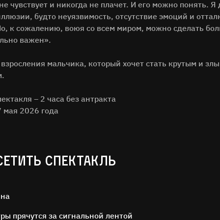
не чувствует и никогда не плачет. И его можно понять. 
ллюзии, будто неуязвимость, отсутствие эмоций и отталк
Но, к сожалению, воюя со всем миром, можно сделать бо
льно важен».
я взросления мальчика, который хочет стать крутым и злы
м.
ктакля – 2 часа без антракта
7 мая 2026 года
СЕТИТЬ СПЕКТАКЛЬ
ина
тры прячутся за сигнальной лентой