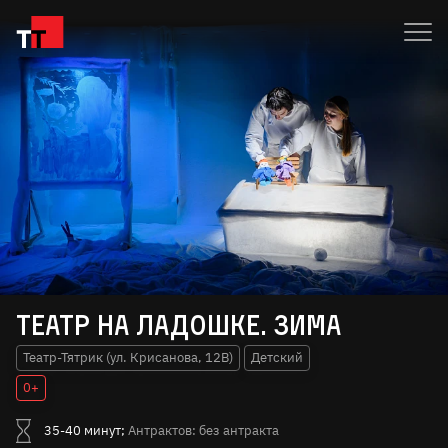
Театр на ладошке. Зима
Театр-Тятрик (ул. Крисанова, 12В)
Детский
0+
35-40 минут;
Антрактов: без антракта