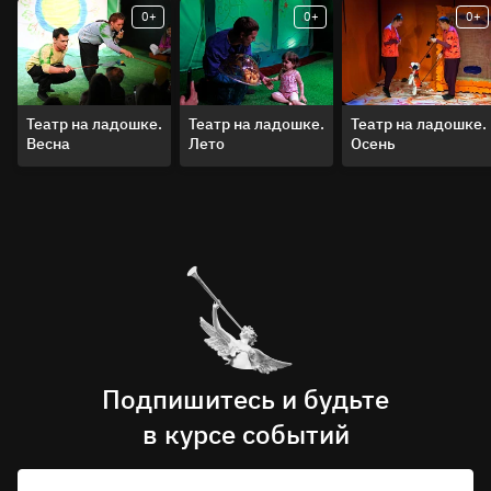
0+
0+
0+
Продолжительность спектакля – 35-40 минут
без антракта
Премьера состоялась 1 февраля 2025 года
Театр на ладошке.
Театр на ладошке.
Театр на ладошке.
Весна
Лето
Осень
Подпишитесь и будьте
в курсе событий