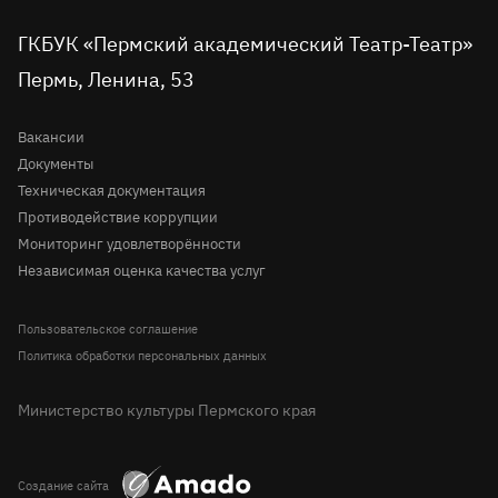
во
Детская сцена
в
в
на
на
в
вконтакте
telegram
однокласниках
rutube
youtube
Tripadvisor
Доступная среда
ГКБУК «Пермский академический Театр-Театр»
Молодёжная сцена
Пермь, Ленина, 53
Правила посещения театра
История
Вопрос-ответ
Вакансии
Документы
Техническая документация
Противодействие коррупции
Мониторинг удовлетворённости
Независимая оценка качества услуг
Пользовательское соглашение
Политика обработки персональных данных
Министерство культуры Пермского края
Создание сайта