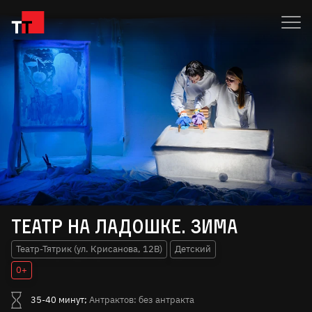
Театр на ладошке. Зима
Театр-Тятрик (ул. Крисанова, 12В)
Детский
0+
35-40 минут;
Антрактов: без антракта