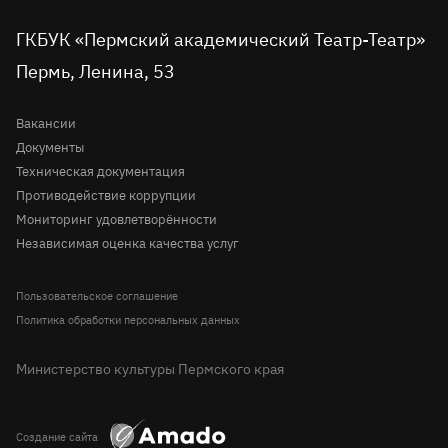
во
Детская сцена
в
в
на
на
в
вконтакте
telegram
однокласниках
rutube
youtube
Tripadvisor
Доступная среда
ГКБУК «Пермский академический Театр-Театр»
Молодёжная сцена
Пермь, Ленина, 53
Правила посещения театра
История
Вопрос-ответ
Вакансии
Документы
Техническая документация
Противодействие коррупции
Мониторинг удовлетворённости
Независимая оценка качества услуг
Пользовательское соглашение
Политика обработки персональных данных
Министерство культуры Пермского края
Создание сайта