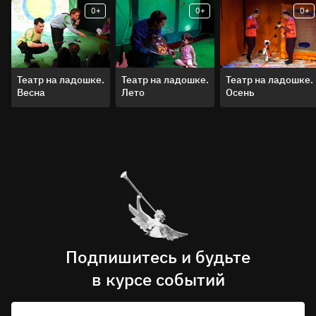
0+
0+
0+
Продолжительность спектакля – 35-40 минут
без антракта
Премьера состоялась 1 февраля 2025 года
Театр на ладошке.
Театр на ладошке.
Театр на ладошке.
Весна
Лето
Осень
Подпишитесь и будьте
в курсе событий