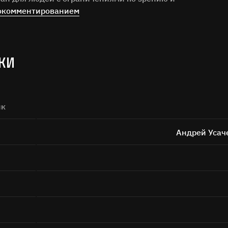
окомментированием
КИ
ОСТАВЬТЕ ОТЗЫВ
ик
Нам важно ваше мнение!
Андрей Усач
илия
ОТЗЫВ