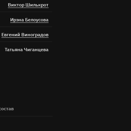
Виктор Шилькрот
Ирэна Белоусова
Евгений Виноградов
Татьяна Чиганцева
ных
состав