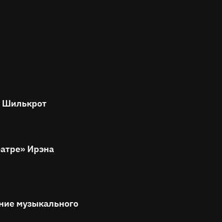
р Шилькрот
еатре» Ирэна
ние музыкального