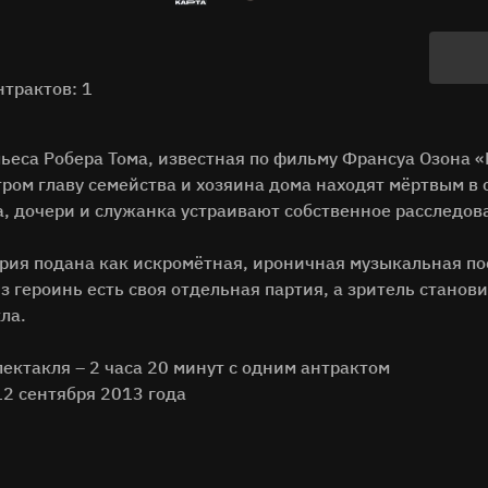
нтрактов: 1
 пьеса Робера Тома, известная по фильму Франсуа Озона
ом главу семейства и хозяина дома находят мёртвым в с
а, дочери и служанка устраивают собственное расследов
рия подана как искромётная, ироничная музыкальная по
из героинь есть своя отдельная партия, а зритель станов
кла.
ектакля – 2 часа 20 минут с одним антрактом
12 сентября 2013 года