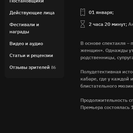
Постановщики
01 января;
Действующие лица
2 часа 20 минут;
А
Фестивали и
награды
В основе спектакля –
Видео и аудио
женщин». Однажды утр
Статьи и рецензии
родственницы, супруг
Отзывы зрителей
86
Полудетективная исто
кабаре, где у каждой 
блистательного мюзи
Продолжительность сп
Премьера состоялась 