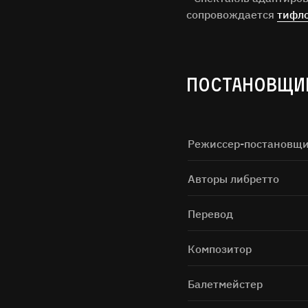
сопровождается
тифл
ПОСТАНОВЩИ
Режиссер-постановщ
Авторы либретто
Имя Фам
Перевод
Город
Композитор
Email
Балетмейстер