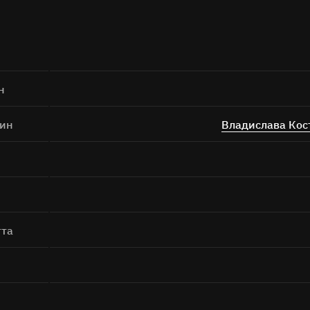
н
рин
Владислава Кос
тта