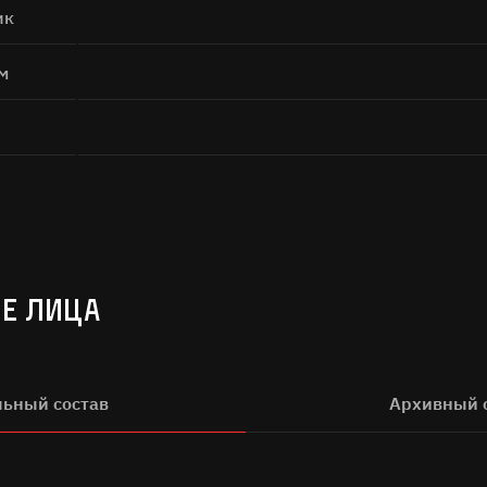
Поиск
ик
м
а кнопку «Отправить», я даю согласие на
обработку персональных дан
Отправить
Е ЛИЦА
льный состав
Архивный 