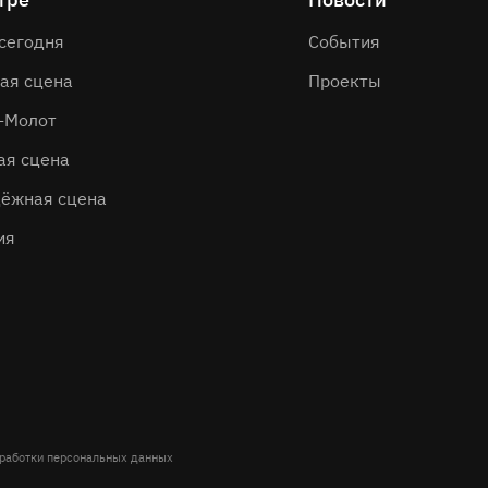
 сегодня
События
ая сцена
Проекты
-Молот
ая сцена
ёжная сцена
ия
бработки персональных данных