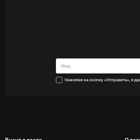
Имя
Нажимая на кнопку «Отправить», я да
Визит в театр
О теа