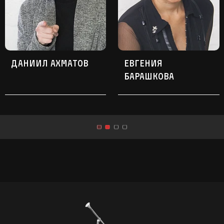
Поиск
Даниил Ахматов
Евгения
Барашкова
Показать ещё