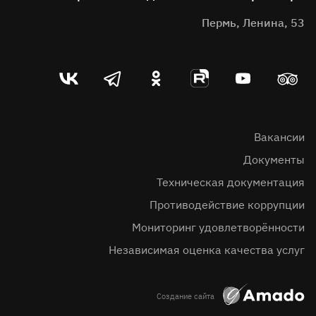
Пермь, Ленина, 53
Театр-
Театр-
Театр-
Театр-
Театр-
Театр-
театр
театр
театр
театр
театр
театр
во
в
в
на
на
в
вконтакте
telegram
однокласниках
rutube
youtube
Tripadvis
Вакансии
Документы
Техническая документация
Противодействие коррупции
Мониторинг удовлетворённости
Независимая оценка качества услуг
Создание сайта