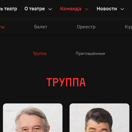
ь театр
О театре
Команда
Новости
ты
Балет
Оркестр
Ку
Труппа
Приглашённые
Труппа