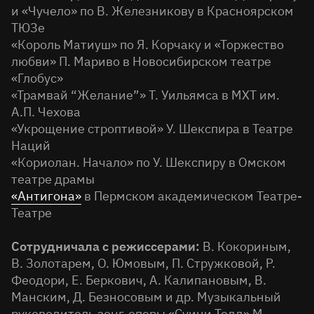
и «Чучело» по В. Железникову в Красноярском
ТЮЗе
«Король Матиуш» по Я. Корчаку и «Торжество
любви» П. Мариво в Новосибирском театре
«Глобус»
«Трамвай “Желание”» Т. Уильямса в МХТ им.
А.П. Чехова
«Укрощение строптивой» У. Шекспира в Театре
Наций
«Кориолан. Начало» по У. Шекспиру в Омском
театре драмы
«Антигона»
в Пермском академическом Театре-
Театре
Сотрудничала с режиссерами:
В. Кокориным,
В. Золотарем, О. Юмовым, П. Стружковой, Р.
Феодори, Е. Беркович, А. Калипановым, В.
Манским, Д. Безносовым и др. Музыкальный
руководитель зонг-оперы «Суини Тодд» М.