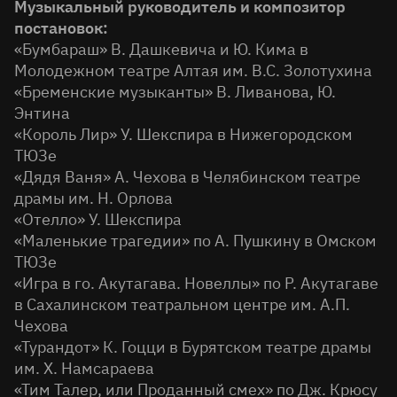
Музыкальный руководитель и композитор
постановок:
«Бумбараш» В. Дашкевича и Ю. Кима в
Молодежном театре Алтая им. В.С. Золотухина
«Бременские музыканты» В. Ливанова, Ю.
Энтина
«Король Лир» У. Шекспира в Нижегородском
ТЮЗе
«Дядя Ваня» А. Чехова в Челябинском театре
драмы им. Н. Орлова
«Отелло» У. Шекспира
«Маленькие трагедии» по А. Пушкину в Омском
ТЮЗе
«Игра в го. Акутагава. Новеллы» по Р. Акутагаве
в Сахалинском театральном центре им. А.П.
Чехова
«Турандот» К. Гоцци в Бурятском театре драмы
им. Х. Намсараева
«Тим Талер, или Проданный смех» по Дж. Крюсу