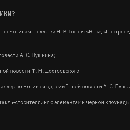
ники?
 по мотивам повестей Н. В. Гоголя «Нос», «Портрет»
овести А. С. Пушкина;
ой повести Ф. М. Достоевского;
иллер по мотивам одноимённой повести А. С. Пушк
такль-сторителлинг с элементами черной клоунады 