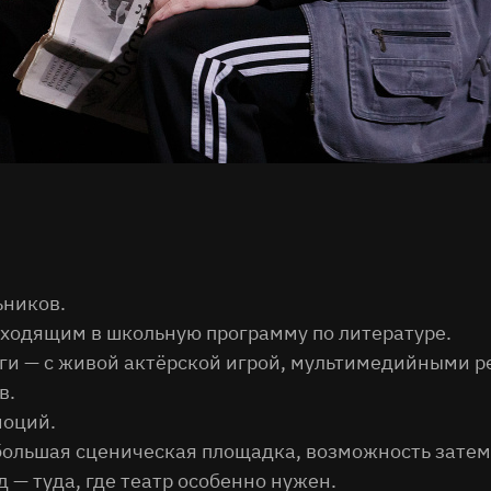
ьников.
входящим в школьную программу по литературе.
ги — с живой актёрской игрой, мультимедийными 
в.
моций.
большая сценическая площадка, возможность затем
 — туда, где театр особенно нужен.