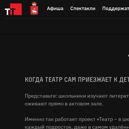
Афиша
Спектакли
Поддержат
Когда театр сам приезжает к де
Представьте: школьники изучают литерату
оживают прямо в актовом зале.
Именно так работает проект «Театр – в 
каждый подросток, даже в самом удалённ