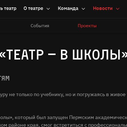
ь театр
О театре
Команда
Новости
События
Проекты
«Театр – в школы
тям
ру не только по учебнику, но и погружаясь в живое 
школы», который был запущен Пермским академическ
ом районе края, смог встретиться с профессиональ