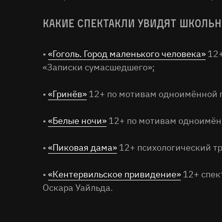
Какие спектакли увидят школь
•
«Гоголь. Город маленького человека»
12+
«Записки сумасшедшего»;
•
«Гринёв»
12+ по мотивам одноимённой п
•
«Белые ночи»
12+ по мотивам одноимённ
•
«Пиковая дама»
12+ психологический тр
•
«Кентервильское привидение»
12+ спек
Оскара Уайльда.