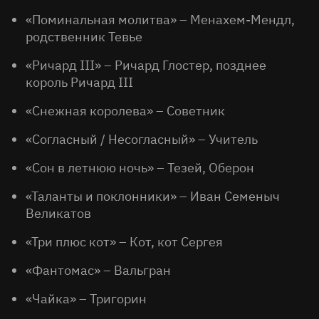
«Поминальная молитва» – Менахем-Мендл,
родственник Тевье
«Ричард III» – Ричард Глостер, позднее
король Ричард III
«Снежная королева» – Советник
«Согласный / Несогласный» – Учитель
«Сон в летнюю ночь» – Тезей, Оберон
«Таланты и поклонники» – Иван Семеныч
Великатов
«Три плюс кот» – Кот, кот Сергея
«Фантомас» – Вальгран
«Чайка» – Тригорин