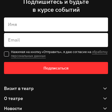
Подпишитесь и будьте
в курсе событий
Имя
Email
Нажимая на кнопку «Отправить», я даю согласие на
обработку
персональных данных
Подписаться
Визит в театр
О театре
Как купить билет
Как вернуть билет
Новости
Театр сегодня