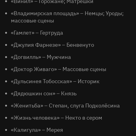
«Винил» – Горожане; Матрёшки
«Владимирская площадь» – Немцы; Уроды;
массовые сцены
«Гамлет» – Гертруда
«Джулия Фарнезе» – Бенвенуто
«Догвилль» – Мужчина
«Доктор Живаго» – Массовые сцены
«Дульсинея Тобосская» – Историк
«Дядюшкин сон» – Князь
«Женитьба» – Степан, слуга Подколёсина
«Жизнь человека» – Некто в сером
«Калигула» – Мерея