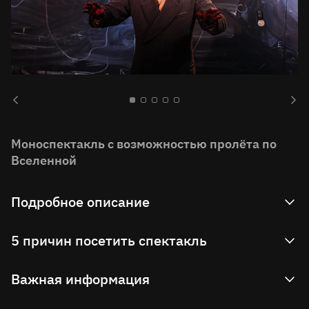
Моноспектакль с возможностью пролёта по
Вселенной
Подробное описание
Да, да, да! Это тот самый! Тот самый Стивен
5 причин посетить спектакль
Хокинг – пожалуй, самый известный
современный учёный, о котором сняли фильм.
Узнать, почему Стивена Хокинга называют
Важная информация
Да! Это он!
рок-звездой научного мира