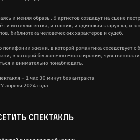
аясь и меняя образы, 6 артистов создадут на сцене пест
т и интеллигентка, и гопник, и одинокая старушка, и ю
пов, библиотека человеческих характеров и судеб.
 полифонии жизни, в которой романтика соседствует с б
зни, в которой бесконечно много иронии, чувственности 
иться и внимательно понаблюдать.
ктакля – 1 час 30 минут без антракта
27 апреля 2024 года
СЕТИТЬ СПЕКТАКЛЬ
тёрской и человеческой жизни