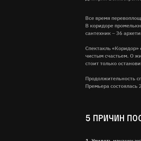
Все время перевоплощ
В коридоре промелькнё
сантехник – 36 архети
Спектакль «Коридор» о
чистым счастьем. О жи
стоит только останов
Продолжительность спе
Премьера состоялась 
5 ПРИЧИН ПО
Увидеть изнанку ак