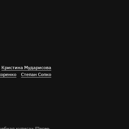
Кристина Мударисова
хоренко
Степан Сопко
шебная кулиса» (Пермь,