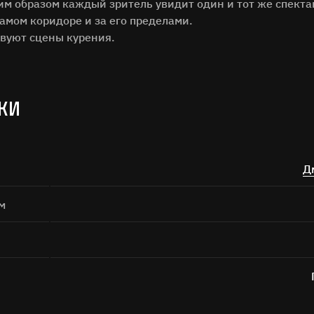
Поиск
им образом каждый зритель увидит один и тот же спекта
самом коридоре и за его пределами.
твуют сцены курения.
КИ
а кнопку «Отправить», я даю согласие на
обработку персональных дан
Д
Отправить
м