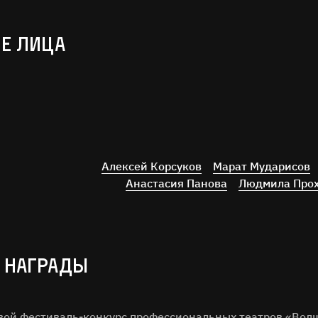
Е ЛИЦА
Алексей Корсуков
Марат Мударисов
Анастасия Панова
Людмила Про
 НАГРАДЫ
евой фестиваль-конкурс профессиональных театров «Вол