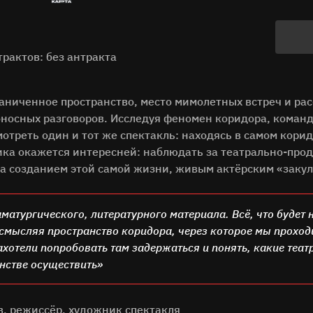
трактов: без антракта
аниченное пространство, место мимолетных встреч и рас
оносных разговоров. Исследуя феномен коридора, команд
треть один и тот же спектакль: находясь в самом коридо
ика окажется интересней: наблюдать за театрально-пр
за созданием этой самой жизни, живым актёрским «зак
аматургического, литературного материала. Всё, что будет 
смысляя пространство коридора, через которое мы проход
ахотели попробовать там задержаться и понять, какие теа
нстве осуществить»
, режиссёр, художник спектакля