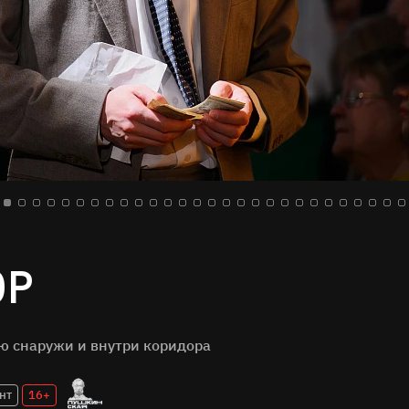
ор
ю снаружи и внутри коридора
нт
16+