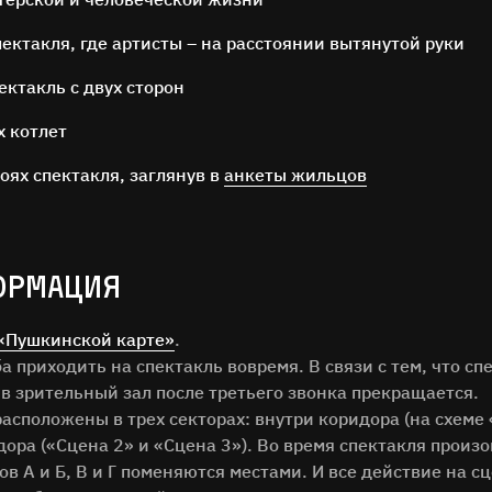
пектакля, где артисты – на расстоянии вытянутой руки
ектакль с двух сторон
х котлет
оях спектакля, заглянув в
анкеты жильцов
ОСТАВЬТЕ ОТЗЫВ
Нам важно ваше мнение!
ОРМАЦИЯ
илия
«Пушкинской карте»
.
а приходить на спектакль вовремя. В связи с тем, что сп
в зрительный зал после третьего звонка прекращается.
расположены в трех секторах: внутри коридора (на схеме 
дора («Сцена 2» и «Сцена 3»). Во время спектакля прои
ОТЗЫВ
ов А и Б, В и Г поменяются местами. И все действие на 