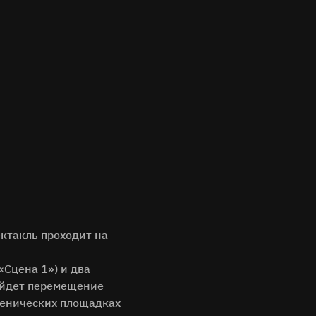
ектакль проходит на
«Сцена 1») и два
зойдет перемещение
сценических площадках