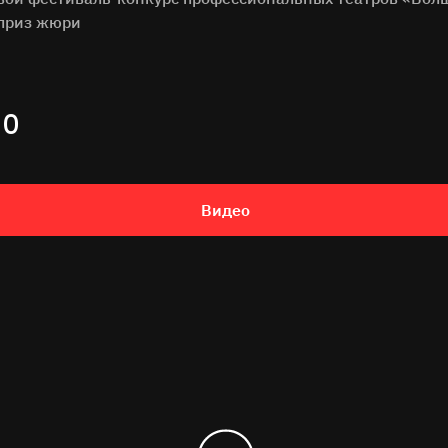
 приз жюри
ИО
Видео