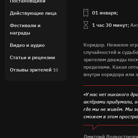
Постановщики
01 января;
Действующие лица
1 час 30 минут;
Ан
Фестивали и
награды
Коридор. Нежилое огр
Видео и аудио
случайностей и судьб
Статьи и рецензии
зрителям дважды посмо
пределами. Какая опт
Отзывы зрителей
10
внутри коридора или 
«У нас нет никакого др
актёрами придумали, о
где мы не живём. Мы з
сможем в этом простра
Дмитрий Волкострелов