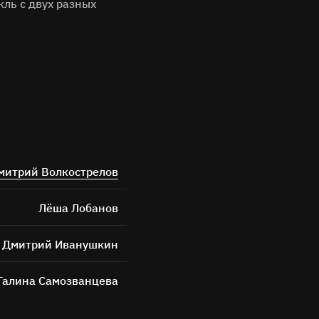
кль с двух разных
ных
митрий Волкострелов
Лёша Лобанов
Дмитрий Иванушкин
Галина Самозванцева