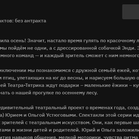
ктов: без антракта
ила осень! Значит, настало время гулять по красочному л
 мы пойдём не одни, а с дрессированной собачкой Энди.
 много команд — и каждый зритель сможет с ним немного
иключении мы познакомимся с дружной семьёй ежей, кот
м птиц, улетающих на юг до весны, и нарисуем большую 
ей Театра-Тятрика ждут подарки – маленькие ёжики – ку
ать о нашей прогулке по осеннему лесу.
 удивительный театральный проект о временах года, со
ва) Юрием и Ольгой Устюговыми. Спектакли этой серии и
 зрителей с театральным искусством. Они, как первые ш
ами в жизни детей и родителей. Юрий и Ольга заложили
ития навыков общения, мелкой моторики, чувства ритма