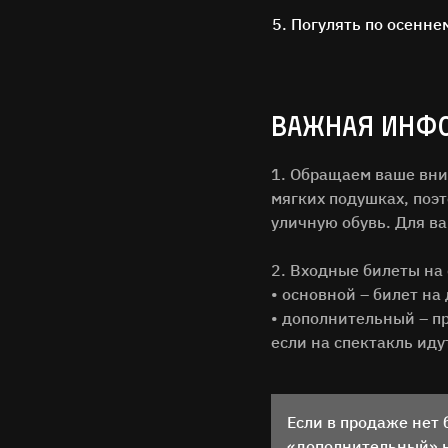
Погулять по осенне
ВАЖНАЯ ИНФ
1. Обращаем ваше вни
мягких подушках, поэ
уличную обувь. Для в
2. Входные билеты на 
Имя Фам
• основной – билет на
• дополнительный – п
если на спектакль иду
Город
Email
Если в продаже нет 
«дополнительный» не