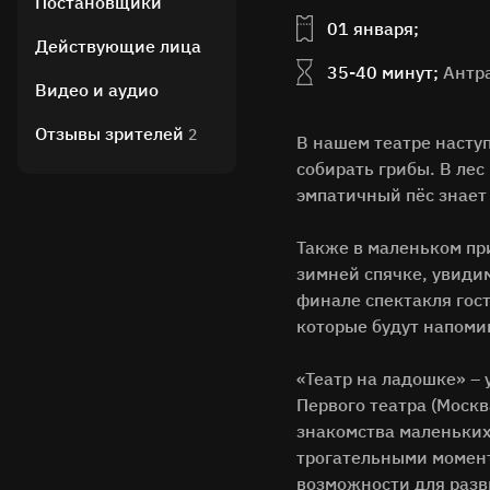
Постановщики
01 января;
Действующие лица
35-40 минут;
Антра
Видео и аудио
Отзывы зрителей
2
В нашем театре наступ
собирать грибы. В лес
эмпатичный пёс знает
Также в маленьком пр
зимней спячке, увиди
финале спектакля гост
которые будут напомин
«Театр на ладошке» –
Первого театра (Моск
знакомства маленьких
трогательными момент
возможности для разв