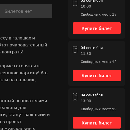
03 сентября
10:00
Билетов нет
Свободных мест: 19
Купить билет
есу в галошах и
 Этот очаровательный
04 сентября
 поиграть!
11:30
Свободных мест: 12
орые готовятся к
осеннюю картину! А в
Купить билет
клы на пальчик,
04 сентября
зданный основателями
13:00
деальны для
Свободных мест: 19
аги, станут важными и
 в проект
Купить билет
 и музыкальных