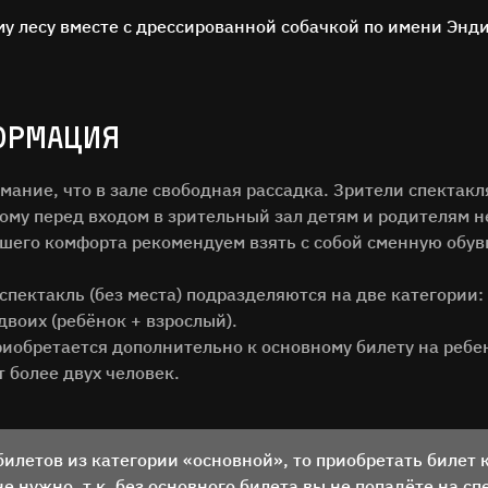
му лесу вместе с дрессированной собачкой по имени Энд
ОРМАЦИЯ
мание, что в зале свободная рассадка. Зрители спектак
ОСТАВЬТЕ ОТЗЫВ
тому перед входом в зрительный зал детям и родителям н
Нам важно ваше мнение!
ашего комфорта рекомендуем взять с собой сменную обув
спектакль (без места) подразделяются на две категории:
илия
 двоих (ребёнок + взрослый).
риобретается дополнительно к основному билету на ребен
т более двух человек.
билетов из категории «основной», то приобретать билет 
ОТЗЫВ
 нужно, т.к. без основного билета вы не попадёте на сп