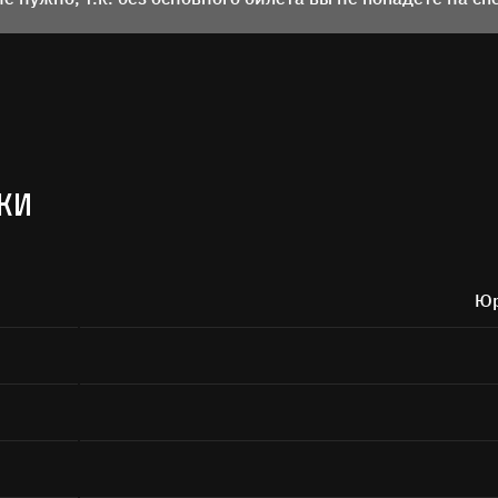
Поиск
КИ
а кнопку «Отправить», я даю согласие на
обработку персональных дан
Отправить
Юр