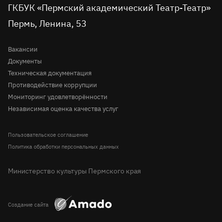
вконтакте
telegram
однокласниках
rutube
youtube
Tripadvisor
Доступная среда
ГКБУК «Пермский академический Театр-Театр»
Молодёжная сцена
Пермь, Ленина, 53
Правила посещения театра
История
Вопрос-ответ
Вакансии
Документы
Техническая документация
Противодействие коррупции
Мониторинг удовлетворённости
Независимая оценка качества услуг
Пользовательское соглашение
Политика обработки персональных данных
Министерство культуры Пермского края
Создание сайта