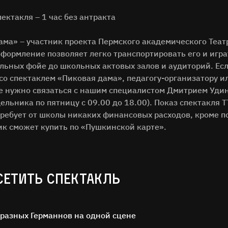
ктакля – 1 час без антракта
ма» – участник проекта Пермского академического Театр
формление позволяет легко транспортировать его и игра
льных фойе до школьных актовых залов и аудиторий. Есл
со спектаклем «Пиковая дама», педагогу-организатору ил
е нужно связаться с нашим специалистом Дмитрием Уди
льника по пятницу с 09.00 до 18.00). Показ спектакля Т
требует от школы никаких финансовых расходов, кроме п
к сможет купить по «Пушкинской карте».
СЕТИТЬ СПЕКТАКЛЬ
 разных Германнов на одной сцене