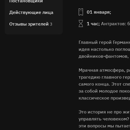
Постановщики
01 января;
Действующие лица
1 час;
Антрактов: 
Отзывы зрителей
3
Главный герой Германн
идея настолько поглощ
двойников-фантомов, к
Мрачная атмосфера, р
трагедию главного ге
самого конца. Этот сп
за собой молодое пок
классическое произве
Это история не про жи
управлять человеком?
эти вопросы мы пытает