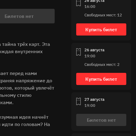
26 августа
16:00
Свободных мест: 12
Билетов нет
Купить билет
тайна трёх карт. Эта
26 августа
рождая внутренних
19:00
Свободных мест: 2
ает перед нами
Купить билет
охраняя напряжение до
ротов, который увлечёт
альному стилю
27 августа
сками.
19:00
безумная идея начнёт
Билетов нет
 идти по головам? На