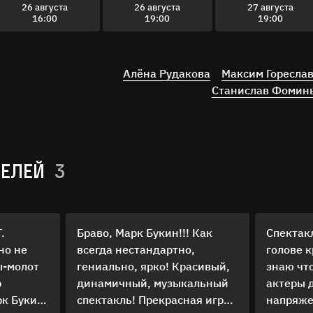
26 августа
26 августа
27 августа
16:00
19:00
19:00
Алёна Рудакова
Максим Горесла
Станислав Фомин
ТЕЛЕЙ
3
Т.
Браво, Марк Букин!!! Как
Спектак
но не
всегда нестандартно,
голове к
ы-молот
гениально, ярко! Красивый,
знаю что
р
динамичный, музыкальный
актеры 
к Букин,
спектакль! Прекрасная игра
напряже