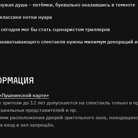
 чужая душа – потёмки, буквально оказавшись в темноте
 классике нотки нуара
 сегодня мог бы стать сценаристом триллеров
я захватывающего спектакля нужны минимум декораций и
ОСТАВЬТЕ ОТЗЫВ
Нам важно ваше мнение!
ОРМАЦИЯ
илия
«Пушкинской карте»
зрители до 12 лет допускаются на спектакль только в п
циальных представителей и пр.
тями расположения дверей зрительного зала, находящихс
я вход в зал запрещён.
ОТЗЫВ