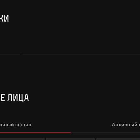
Поиск
КИ
а кнопку «Отправить», я даю согласие на
обработку персональных дан
Отправить
Е ЛИЦА
льный состав
Архивный 