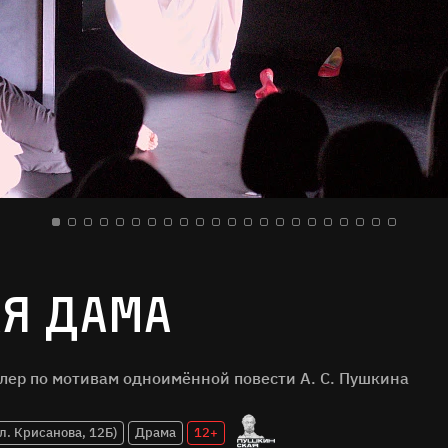
я дама
лер по мотивам одноимённой повести А. С. Пушкина
л. Крисанова, 12Б)
Драма
12+