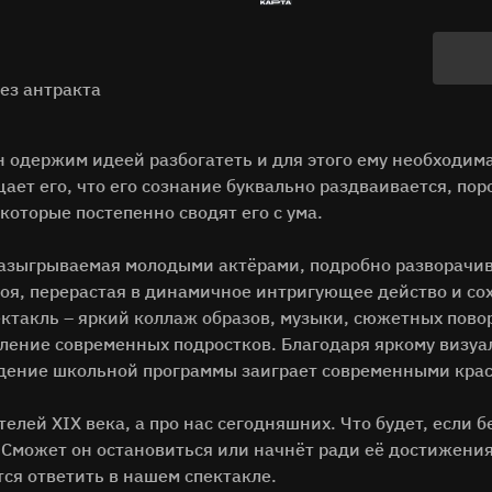
без антракта
 одержим идеей разбогатеть и для этого ему необходима 
ает его, что его сознание буквально раздваивается, по
оторые постепенно сводят его с ума.
азыгрываемая молодыми актёрами, подробно разворачив
роя, перерастая в динамичное интригующее действо и с
ектакль – яркий коллаж образов, музыки, сюжетных пово
оление современных подростков. Благодаря яркому визу
дение школьной программы заиграет современными кра
телей XIX века, а про нас сегодняшних. Что будет, если 
 Сможет он остановиться или начнёт ради её достижения
ся ответить в нашем спектакле.