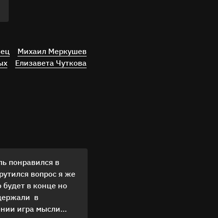
вец
Михаил Меркушев
ых
Елизавета Чуткова
ль понравился в
рутился вопрос я же
 будет в конце но
держали в
нии игра мысли