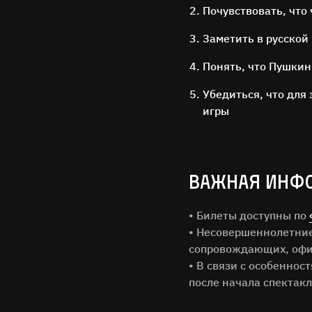
Почувствовать, что
Заметить в русской
Понять, что Пушкин
Убедиться, что дл
игры
ВАЖНАЯ ИНФ
Имя Фам
• Билеты доступны по
• Несовершеннолетние 
Город
сопровождающих, офи
• В связи с особеннос
после начала спектакл
Email