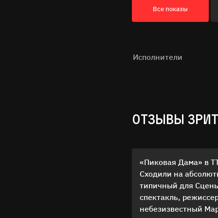
Все показы
Исполнители
ОТЗЫВЫ ЗРИ
«Пиковая Дама» в Т
Сходили на абсолют
типичный для Сцен
спектакль, режиссе
небезизвестный Мар