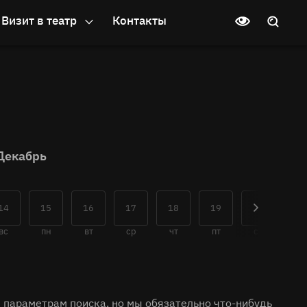
Визит в театр
Контакты
Декабрь
14
15
16
17
18
19
20
21
вс
пн
вт
ср
чт
пт
сб
вс
 параметрам поиска, но мы обязательно что-нибудь