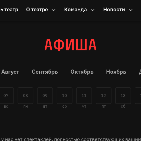
ь театр
О театре
Команда
Новости
Афиша
Август
Сентябрь
Октябрь
Ноябрь
07
08
09
10
11
12
13
вс
пн
вт
ср
чт
пт
сб
 у нас нет спектаклей, полностью соответствующих вашим