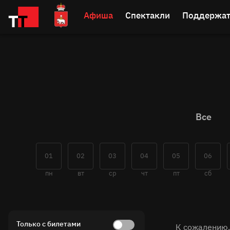
Афиша
Спектакли
Поддержат
Все
01
02
03
04
05
06
пн
вт
ср
чт
пт
сб
Только с билетами
К сожалению,