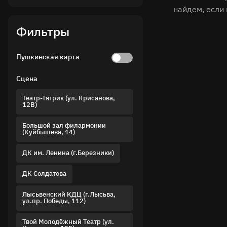
найдем, если
Фильтры
Пушкинская карта
Сцена
Театр-Тятрик (ул. Крисанова,
12В)
Большой зал филармонии
(Куйбышева, 14)
ДК им. Ленина (г.Березники)
ДК Солдатова
Лысьвенский КДЦ (г.Лысьва,
ул.пр. Победы, 112)
Твой Молодёжный Театр (ул.