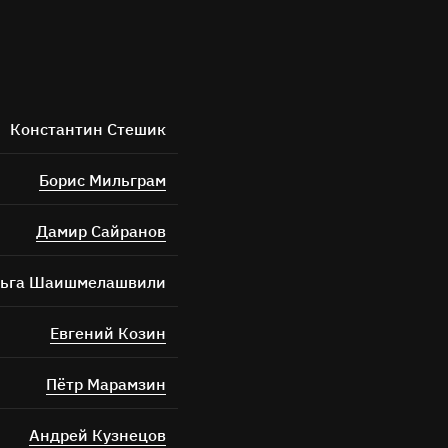
Константин Стешик
Борис Мильграм
ных
Дамир Сайранов
ьга Шаишмелашвили
Евгений Козин
Пётр Марамзин
Андрей Кузнецов