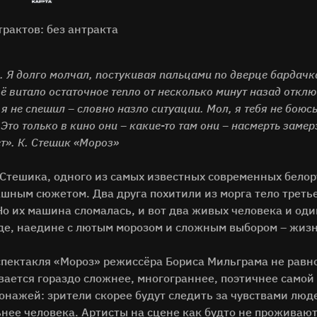
трактов: без антракта
л. Я долго молчал, постукивая пальцами по дверце бардачк
ё витало остаточное тепло от несколько минут назад откл
 я не спешил – словно назло ситуации. Мол, я тебя не боюсь
 Это только в кино они – какие-то там они – насмерть замер
т». К. Стешик «Мороз»
Стешика, одного из самых известных современных белору
ашным сюжетом. Два друга похитили из морга тело треть
. Но их машина сломалась, и вот два живых человека и од
де, наедине с лютым морозом и сложным выбором – жизн
спектакля «Мороз» режиссёра Бориса Мильграма не рав
вается гораздо сложнее, многограннее, поэтичнее самой 
онажей: зрители скорее будут следить за чувствами люд
ьнее человека. Артисты на сцене как будто не проживаю