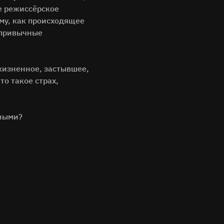
ое режиссёрское
ому, как происходящее
непривычные
зжизненное, застывшее,
о такое страх,
тными?