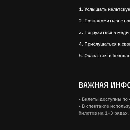
Услышать кельтску
Познакомиться с по
Погрузиться в меди
Прислушаться к св
Оказаться в безопа
ВАЖНАЯ ИНФ
Имя Фам
• Билеты доступны по
Город
• В спектакле исполь
билетов на 1–3 рядах.
Email