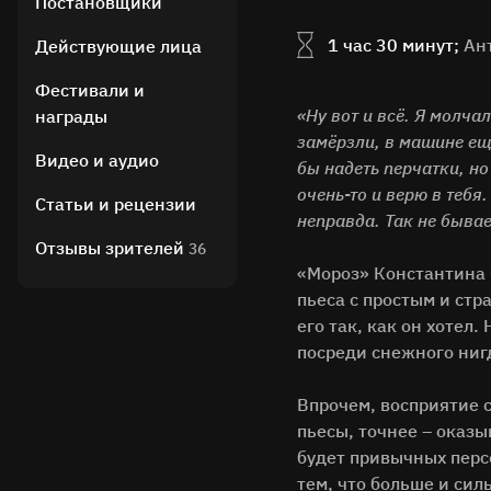
Постановщики
1 час 30 минут;
Ан
Действующие лица
Фестивали и
«Ну вот и всё. Я молча
награды
замёрзли, в машине ещ
Видео и аудио
бы надеть перчатки, но
очень-то и верю в тебя.
Статьи и рецензии
неправда. Так не бывае
Отзывы зрителей
36
«Мороз» Константина 
пьеса с простым и стр
его так, как он хотел
посреди снежного ниг
Впрочем, восприятие 
пьесы, точнее – оказы
будет привычных перс
тем, что больше и сил