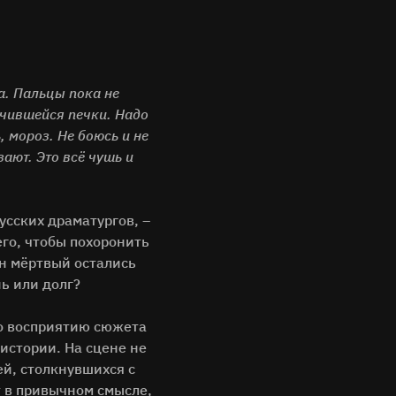
а. Пальцы пока не
ючившейся печки. Надо
, мороз. Не боюсь и не
зают. Это всё чушь и
сских драматургов, –
его, чтобы похоронить
ин мёртвый остались
ь или долг?
но восприятию сюжета
истории. На сцене не
ей, столкнувшихся с
т в привычном смысле,