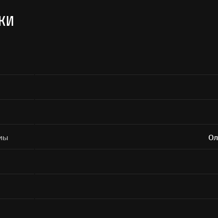
Поиск
КИ
а кнопку «Отправить», я даю согласие на
обработку персональных дан
Отправить
мы
Ол