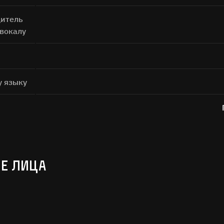
итель
 вокалу
у языку
Е ЛИЦА