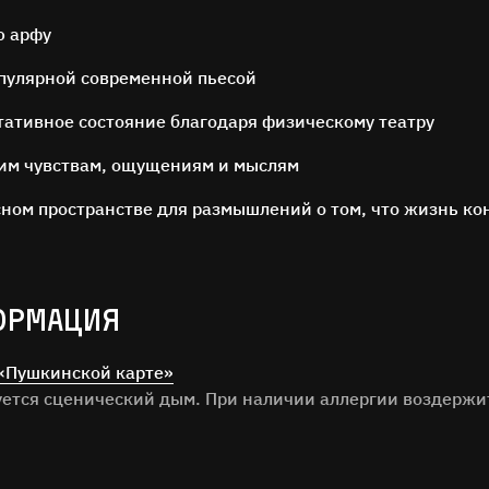
ю арфу
пулярной современной пьесой
тативное состояние благодаря физическому театру
оим чувствам, ощущениям и мыслям
ОСТАВЬТЕ ОТЗЫВ
сном пространстве для размышлений о том, что жизнь ко
Нам важно ваше мнение!
ОРМАЦИЯ
илия
«Пушкинской карте»
зуется сценический дым. При наличии аллергии воздержи
ОТЗЫВ