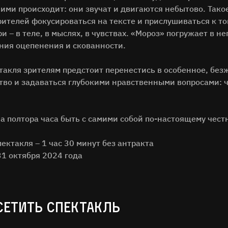
 ними происходит: они звучат и двигаются небытово. Так
рителей фокусироваться на тексте и прислушиваться к т
ри – в теле, в мыслях, в чувствах. «Мороз» погружает в 
ия оцепенения и скованности.
ктакля зрителям предстоит перенестись в особенное, бе
тво и задаваться глубокими нравственными вопросами: чт
на полтора часа быть с самими собой по-настоящему чес
ктакля – 1 час 30 минут без антракта
31 октября 2024 года
СЕТИТЬ СПЕКТАКЛЬ