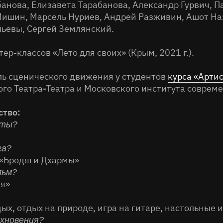
банова, Елизавета Тарабанова, Александр Гурвич, 
ишин, Марсель Нуриев, Андрей Разживин, Ашот На
ьевы, Сергей Землянский.
ер-классов «Лето для своих» (Крым, 2021 г.).
ь сценического движения у студентов
курса «Арти
го Театра-Театра и Московского института современ
ство:
еты?
га?
 «Бродяги Дхармы»
льм?
ля»
ых, отдых на природе, игра на гитаре, настольные 
охновения?