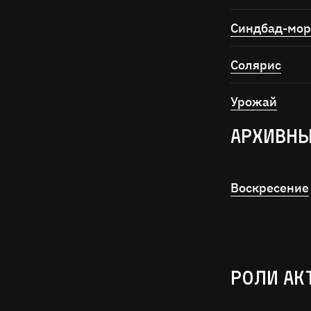
Синдбад-море
Солярис
Урожай
Архивн
Воскресение
Роли ак