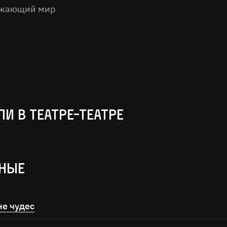
ужающий мир
и в театре-театре
ные
не чудес