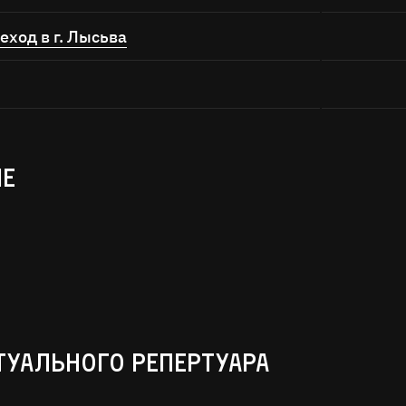
ход в г. Лысьва
ые
туального репертуара