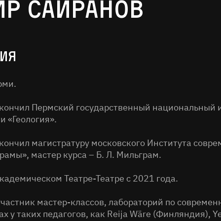
р Сайранов
ия
рми.
окончил Пермский государственный национальный 
и «Геология».
окончил магистратуру московского Института совре
рамы», мастер курса – Б. Л. Мильграм.
кадемическом Театре-Театре с 2021 года.
частник мастер-классов, лабораторий по современ
х у таких педагогов, как Reija Wäre (Финляндия), Y