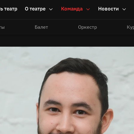
ь театр
О театре
Команда
Новости
ты
Балет
Оркестр
Ку