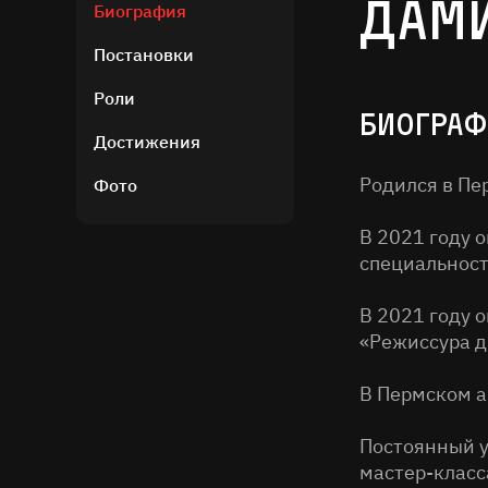
Дами
Биография
Постановки
Роли
Биограф
Достижения
Родился в Пе
Фото
В 2021 году 
специальност
В 2021 году 
«Режиссура д
В Пермском а
Постоянный у
мастер-класса