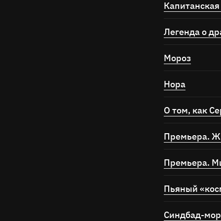
Капитанская
Легенда о др
Мороз
Нора
О том, как С
Премьера. Ж
Премьера. 
Пьяный «кос
Дамир Сайранов в спектакле «Балет гов
Синдбад-мор