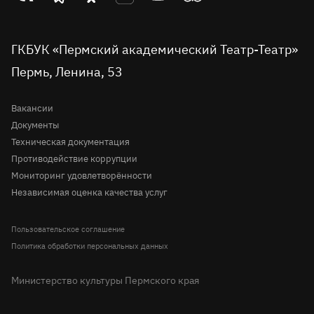
Проекты
театр
театр
театр
театр
театр
театр
Пушкинская карта
во
Детская сцена
в
в
на
на
в
вконтакте
telegram
однокласниках
rutube
youtube
Tripadvisor
Доступная среда
ГКБУК «Пермский академический Театр-Театр»
Молодёжная сцена
Пермь, Ленина, 53
Правила посещения театра
История
Вопрос-ответ
Вакансии
Документы
Техническая документация
Противодействие коррупции
Мониторинг удовлетворённости
Независимая оценка качества услуг
Пользовательское соглашение
Политика обработки персональных данных
Министерство культуры Пермского края