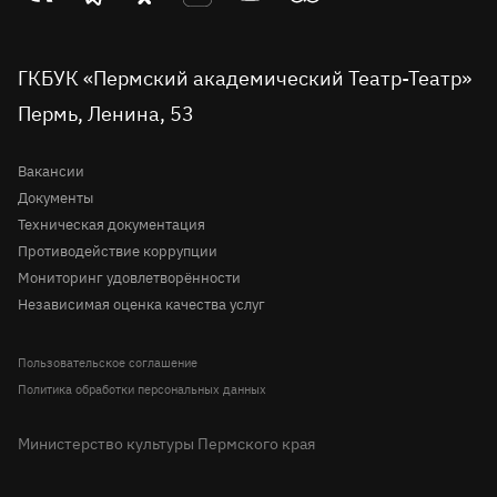
Проекты
театр
театр
театр
театр
театр
театр
Пушкинская карта
во
Детская сцена
в
в
на
на
в
вконтакте
telegram
однокласниках
rutube
youtube
Tripadvisor
Доступная среда
ГКБУК «Пермский академический Театр-Театр»
Молодёжная сцена
Пермь, Ленина, 53
Правила посещения театра
История
Вопрос-ответ
Вакансии
Документы
Техническая документация
Противодействие коррупции
Мониторинг удовлетворённости
Независимая оценка качества услуг
Пользовательское соглашение
Политика обработки персональных данных
Министерство культуры Пермского края