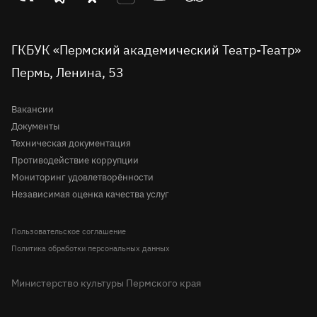
Проекты
театр
театр
театр
театр
театр
театр
Пушкинская карта
во
Детская сцена
в
в
на
на
в
вконтакте
telegram
однокласниках
rutube
youtube
Tripadvisor
Доступная среда
ГКБУК «Пермский академический Театр-Театр»
Молодёжная сцена
Пермь, Ленина, 53
Правила посещения театра
История
Вопрос-ответ
Вакансии
Документы
Техническая документация
Противодействие коррупции
Мониторинг удовлетворённости
Независимая оценка качества услуг
Пользовательское соглашение
Политика обработки персональных данных
Министерство культуры Пермского края