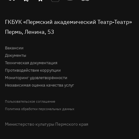
Проекты
театр
театр
театр
театр
театр
театр
Пушкинская карта
во
Детская сцена
в
в
на
на
в
вконтакте
telegram
однокласниках
rutube
youtube
Tripadvisor
Доступная среда
ГКБУК «Пермский академический Театр-Театр»
Молодёжная сцена
Пермь, Ленина, 53
Правила посещения театра
История
Вопрос-ответ
Вакансии
Документы
Техническая документация
Противодействие коррупции
Мониторинг удовлетворённости
Независимая оценка качества услуг
Пользовательское соглашение
Политика обработки персональных данных
Министерство культуры Пермского края