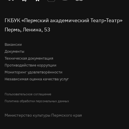
Проекты
театр
театр
театр
театр
театр
театр
Пушкинская карта
во
Детская сцена
в
в
на
на
в
вконтакте
telegram
однокласниках
rutube
youtube
Tripadvisor
Доступная среда
ГКБУК «Пермский академический Театр-Театр»
Молодёжная сцена
Пермь, Ленина, 53
Правила посещения театра
История
Вопрос-ответ
Вакансии
Документы
Техническая документация
Противодействие коррупции
Мониторинг удовлетворённости
Независимая оценка качества услуг
Пользовательское соглашение
Политика обработки персональных данных
Министерство культуры Пермского края