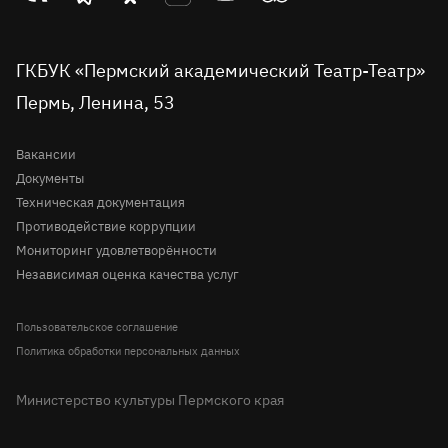
Проекты
театр
театр
театр
театр
театр
театр
Пушкинская карта
во
Детская сцена
в
в
на
на
в
вконтакте
telegram
однокласниках
rutube
youtube
Tripadvisor
Доступная среда
ГКБУК «Пермский академический Театр-Театр»
Молодёжная сцена
Пермь, Ленина, 53
Правила посещения театра
История
Вопрос-ответ
Вакансии
Документы
Техническая документация
Противодействие коррупции
Мониторинг удовлетворённости
Независимая оценка качества услуг
Пользовательское соглашение
Политика обработки персональных данных
Министерство культуры Пермского края