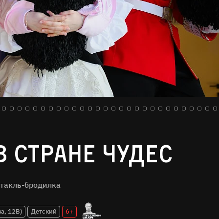
в стране чудес
такль-бродилка
а, 12В)
Детский
6+