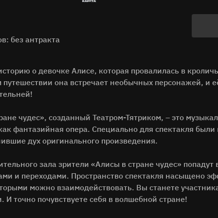
в: без антракта
историю о девочке Алисе, которая провалилась в кроличь
м путешествии она встречает необычных персонажей, и 
тельней!
ране чудес», созданный Театром-Тятриком, – это музыка
 как фантазийная опера. Специально для спектакля были
анившие дух оригинального произведения.
ительного зала зрители «Алисы в стране чудес» попадут
ами и переходами. Пространство спектакля насыщено э
оторыми можно взаимодействовать. Вы станете участника
 И точно почувствуете себя в волшебной стране!