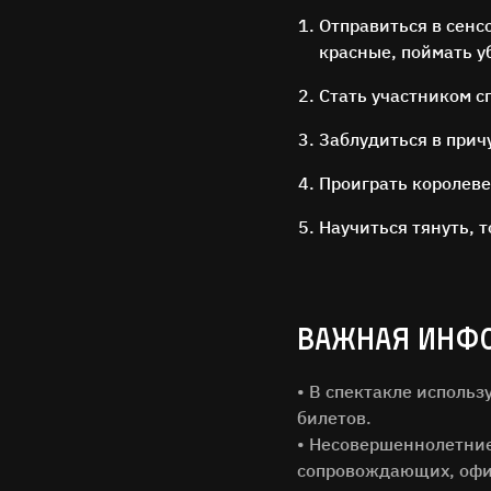
Отправиться в сенс
красные, поймать 
Стать участником с
Заблудиться в прич
Проиграть королеве 
Научиться тянуть, т
Имя Фам
ВАЖНАЯ ИНФ
Город
• В спектакле исполь
билетов.
• Несовершеннолетние 
Email
сопровождающих, офи