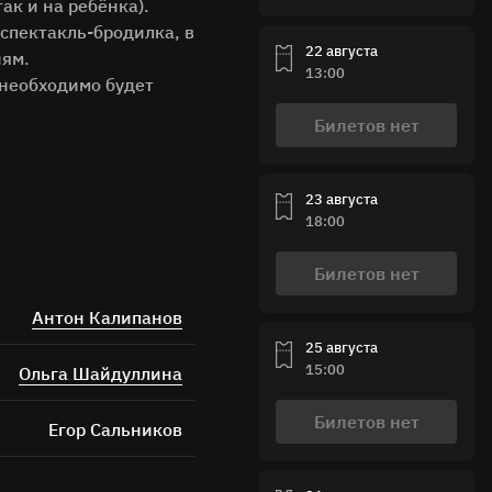
ак и на ребёнка).
о спектакль-бродилка, в
22 августа
иям.
13:00
 необходимо будет
Билетов нет
23 августа
18:00
ных
Билетов нет
Антон Калипанов
25 августа
15:00
Ольга Шайдуллина
Билетов нет
Егор Сальников