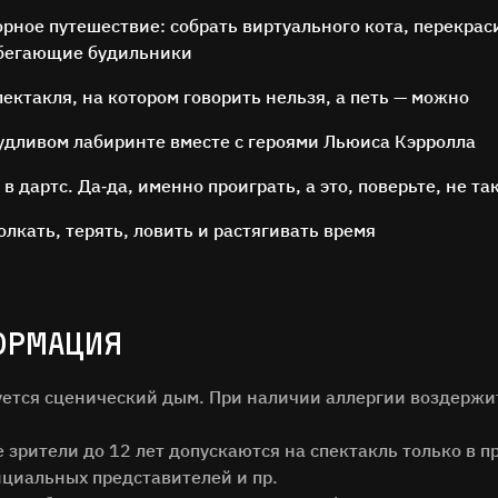
орное путешествие: собрать виртуального кота, перекрас
убегающие будильники
пектакля, на котором говорить нельзя, а петь — можно
удливом лабиринте вместе с героями Льюиса Кэрролла
в дартс. Да‑да, именно проиграть, а это, поверьте, не та
ОСТАВЬТЕ ОТЗЫВ
олкать, терять, ловить и растягивать время
Нам важно ваше мнение!
илия
ОРМАЦИЯ
зуется сценический дым. При наличии аллергии воздержи
зрители до 12 лет допускаются на спектакль только в п
ОТЗЫВ
циальных представителей и пр.