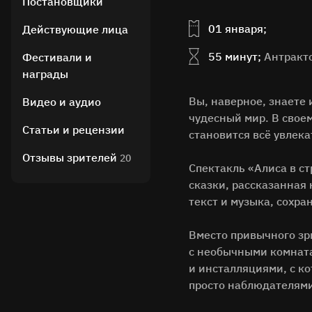
Постановщики
01 января;
Действующие лица
55 минут;
Антракто
Фестивали и
награды
Вы, наверное, знаете 
Видео и аудио
чудесный мир. В свое
Статьи и рецензии
становится всё увлека
Отзывы зрителей
20
Спектакль «Алиса в ст
сказки, рассказанная
текст и музыка, сохр
Вместо привычного зр
с необычными комнат
и инсталляциями, с к
просто наблюдателями.