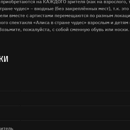
Поиск
 приобретаются на КАЖДОГО зрителя (как на взрослого, т
тране чудес» – входные (без закреплённых мест), т.к. эт
тели вместе с артистами перемещаются по разным локац
ого спектакля «Алиса в стране чудес» взрослым и детям
Возьмите, пожалуйста, с собой сменную обувь или носки.
КИ
а кнопку «Отправить», я даю согласие на
обработку персональных дан
Отправить
итель