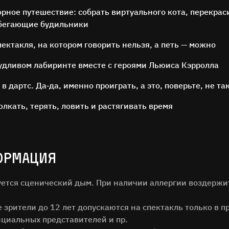
орное путешествие: собрать виртуального кота, перекрас
убегающие будильники
пектакля, на котором говорить нельзя, а петь — можно
удливом лабиринте вместе с героями Льюиса Кэрролла
в дартс. Да‑да, именно проиграть, а это, поверьте, не та
ОСТАВЬТЕ ОТЗЫВ
олкать, терять, ловить и растягивать время
Нам важно ваше мнение!
илия
ОРМАЦИЯ
зуется сценический дым. При наличии аллергии воздержи
зрители до 12 лет допускаются на спектакль только в п
ОТЗЫВ
циальных представителей и пр.