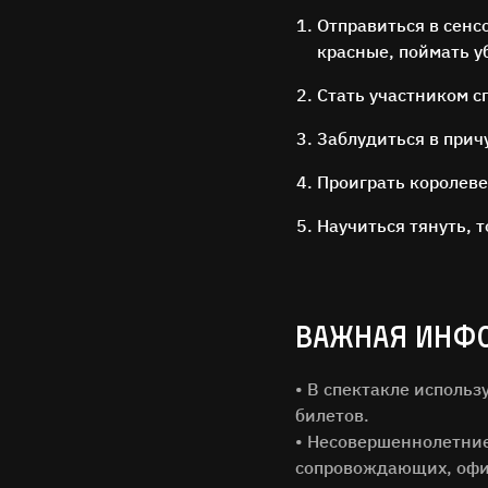
Отправиться в сенс
красные, поймать 
Стать участником с
Заблудиться в прич
Проиграть королеве 
Научиться тянуть, т
Имя Фам
ВАЖНАЯ ИНФ
Город
• В спектакле исполь
билетов.
• Несовершеннолетние 
Email
сопровождающих, офи