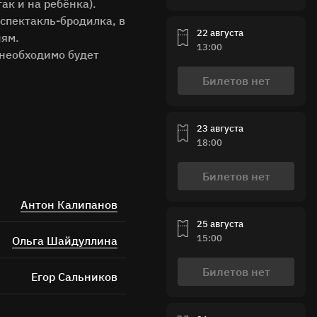
ак и на ребёнка).
о спектакль-бродилка, в
22 августа
иям.
13:00
 необходимо будет
Билетов нет
23 августа
18:00
ных
Билетов нет
Антон Калипанов
25 августа
15:00
Ольга Шайдуллина
Билетов нет
Егор Сальников