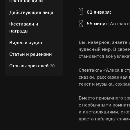
Постановщики
01 января;
Действующие лица
55 минут;
Антракто
Фестивали и
награды
Вы, наверное, знаете 
Видео и аудио
чудесный мир. В свое
Статьи и рецензии
становится всё увлека
Отзывы зрителей
20
Спектакль «Алиса в ст
сказки, рассказанная
текст и музыка, сохр
Вместо привычного зр
с необычными комнат
и инсталляциями, с к
просто наблюдателями.