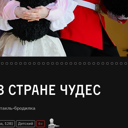
в стране чудес
такль-бродилка
а, 12В)
Детский
6+