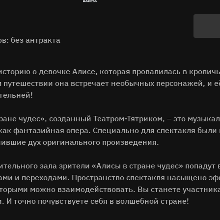
в: без антракта
историю о девочке Алисе, которая провалилась в кроличь
м путешествии она встречает необычных персонажей, и 
тельней!
ране чудес», созданный Театром-Тятриком, – это музыка
 как фантазийная опера. Специально для спектакля были
анившие дух оригинального произведения.
ительного зала зрители «Алисы в стране чудес» попадут
ами и переходами. Пространство спектакля насыщено э
оторыми можно взаимодействовать. Вы станете участника
 И точно почувствуете себя в волшебной стране!