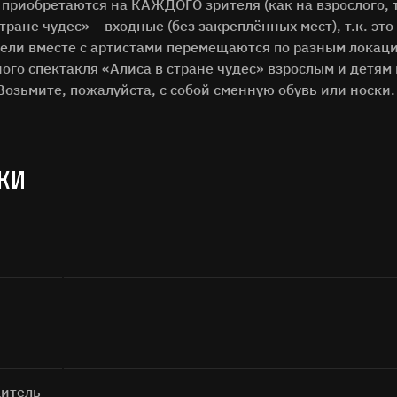
Поиск
 приобретаются на КАЖДОГО зрителя (как на взрослого, т
тране чудес» – входные (без закреплённых мест), т.к. эт
тели вместе с артистами перемещаются по разным локац
ого спектакля «Алиса в стране чудес» взрослым и детям
Возьмите, пожалуйста, с собой сменную обувь или носки.
КИ
а кнопку «Отправить», я даю согласие на
обработку персональных дан
Отправить
итель