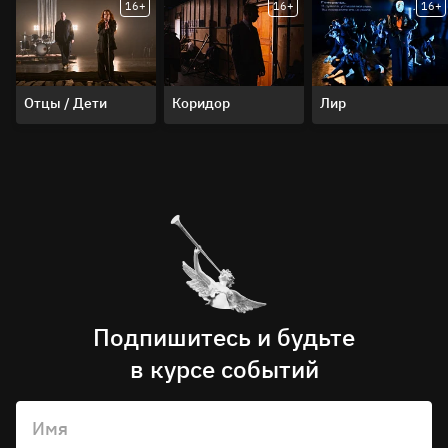
16+
16+
16+
Кирилл Люкевич, режиссёр спектакля
Отцы / Дети
Коридор
Лир
Продолжительность спектакля – 1 час 50 минут
без антракта
Премьера состоялась 1 марта 2025 года
Подпишитесь и будьте
в курсе событий
Имя