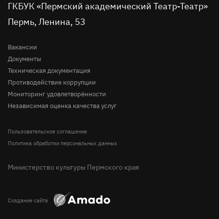
вконтакте
telegram
однокласниках
rutube
youtube
Tripadvisor
Доступная среда
ГКБУК «Пермский академический Театр-Театр»
Молодёжная сцена
Пермь, Ленина, 53
Правила посещения театра
История
Вопрос-ответ
Вакансии
Документы
Техническая документация
Противодействие коррупции
Мониторинг удовлетворённости
Независимая оценка качества услуг
Пользовательское соглашение
Политика обработки персональных данных
Министерство культуры Пермского края
Создание сайта