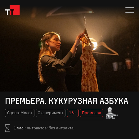
Премьера. Кукурузная азбука
Сцена-Молот
Эксперимент
16+
Премьера
1 час ;
Антрактов: без антракта