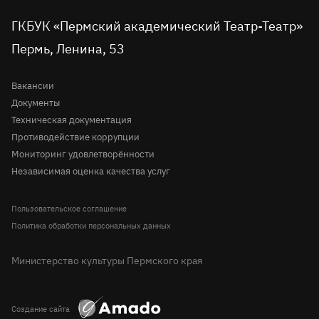
во
в
в
на
на
в
Продолжительность спектакля – 1 час без
вконтакте
telegram
однокласниках
rutube
youtube
Tripadvisor
антракта
Доступная среда
ГКБУК «Пермский академический Театр-Театр»
Молодёжная сцена
Премьера состоялась 21 декабря 2025 года
Пермь, Ленина, 53
Правила посещения театра
История
Вопрос-ответ
Вакансии
Документы
Техническая документация
Противодействие коррупции
Мониторинг удовлетворённости
Независимая оценка качества услуг
Пользовательское соглашение
Политика обработки персональных данных
Министерство культуры Пермского края
Создание сайта