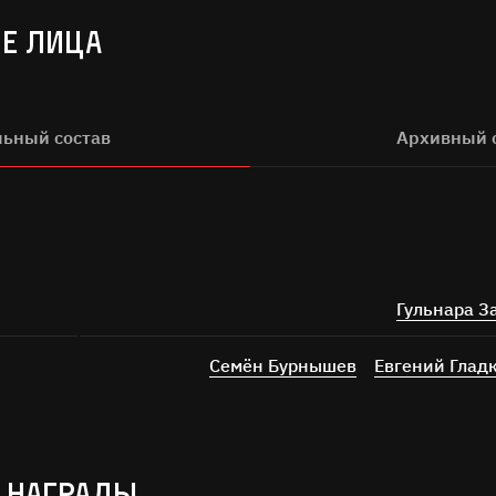
Е ЛИЦА
льный состав
Архивный 
Гульнара З
Семён Бурнышев
Евгений Глад
 НАГРАДЫ