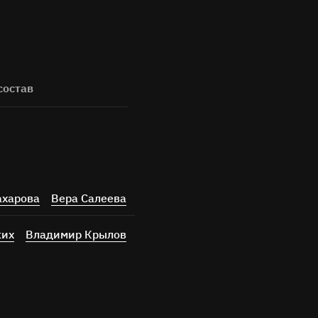
состав
ахарова
Вера Салеева
ких
Владимир Крылов