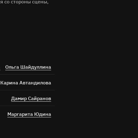
я со стороны сцены,
ных
в
Ольга Шайдуллина
Карина Автандилова
Дамир Сайранов
Маргарита Юдина