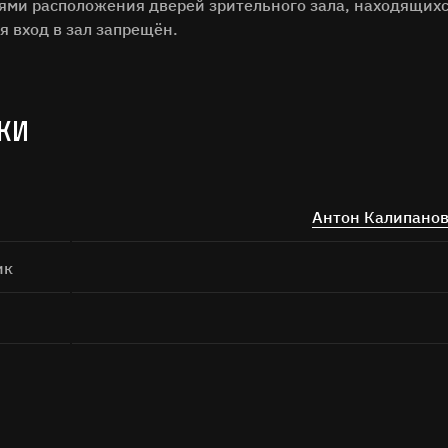
Поиск
тями расположения дверей зрительного зала, находящихс
я вход в зал запрещён.
КИ
а кнопку «Отправить», я даю согласие на
обработку персональных дан
Антон Калипано
Отправить
ик