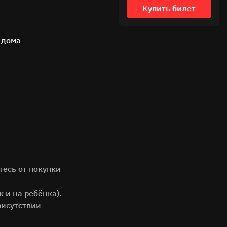
Купить билет
 дома
тесь от покупки
к и на ребёнка).
рисутствии