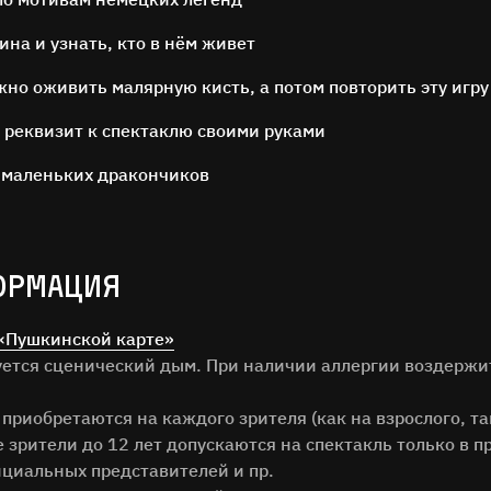
ина и узнать, кто в нём живет
жно оживить малярную кисть, а потом повторить эту игру
 реквизит к спектаклю своими руками
 маленьких дракончиков
ОСТАВЬТЕ ОТЗЫВ
Нам важно ваше мнение!
ОРМАЦИЯ
илия
«Пушкинской карте»
зуется сценический дым. При наличии аллергии воздержи
 приобретаются на каждого зрителя (как на взрослого, та
зрители до 12 лет допускаются на спектакль только в п
ОТЗЫВ
циальных представителей и пр.