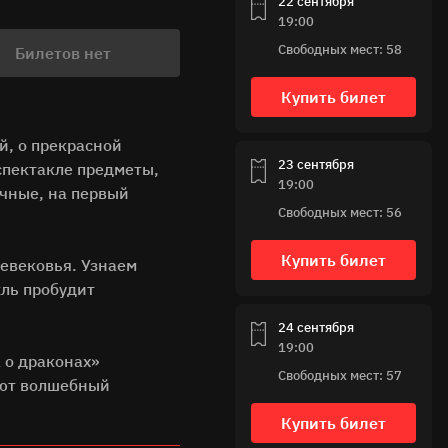
22 сентября
19:00
Свободных мест: 58
Билетов нет
Купить билет
й, о прекрасной
23 сентября
 спектакле предметы,
19:00
ычные, на первый
Свободных мест: 56
Купить билет
невековья. Узнаем
кль пробудит
24 сентября
19:00
 о драконах»
Свободных мест: 57
лают волшебный
Купить билет