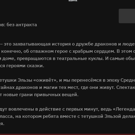
в: без антракта
 – это захватывающая история о дружбе драконов и люде
, конечно, об отважном герое с храбрым сердцем. В этом
м доме, превращаются в театральные куклы. И самые об
ся героями сказки.
тетушки Эльзы «оживёт», и мы перенесёмся в эпоху Сред
айнах драконов и магии тех мест, где они живут. Спекта
т новые грани привычных вещей.
дут вовлечены в действие с первых минут, ведь «Легенда
класса, на котором ребята вместе с тетушкой Эльзой де
я.