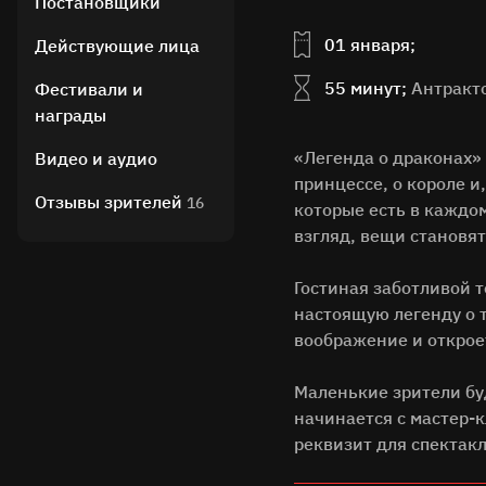
Постановщики
01 января;
Действующие лица
55 минут;
Антракто
Фестивали и
награды
«Легенда о драконах»
Видео и аудио
принцессе, о короле и
Отзывы зрителей
16
которые есть в каждо
взгляд, вещи становят
Гостиная заботливой 
настоящую легенду о т
воображение и открое
Маленькие зрители бу
начинается с мастер-
реквизит для спектакл