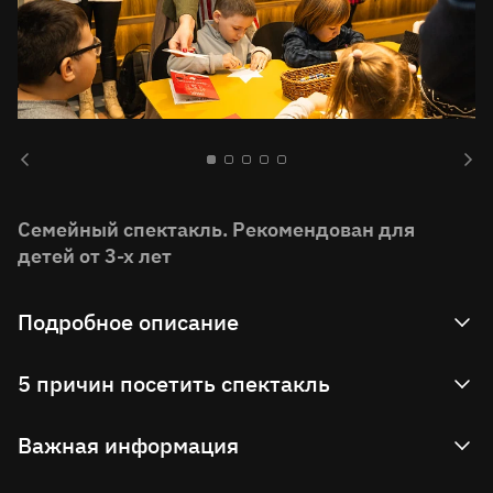
Семейный спектакль. Рекомендован для
детей от 3-х лет
Подробное описание
«Легенда о драконах» – это захватывающая
5 причин посетить спектакль
история о дружбе драконов и людей, о
прекрасной принцессе, о короле и, конечно, об
Увидеть спектакль по мотивам немецких
Важная информация
отважном герое с храбрым сердцем. В этом
легенд
спектакле предметы, которые есть в каждом