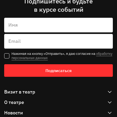
Подпишитесь и будьте
в курсе событий
Имя
Email
Нажимая на кнопку «Отправить», я даю согласие на
обработку
персональных данных
Подписаться
Визит в театр
О театре
Как купить билет
Как вернуть билет
Новости
Театр сегодня