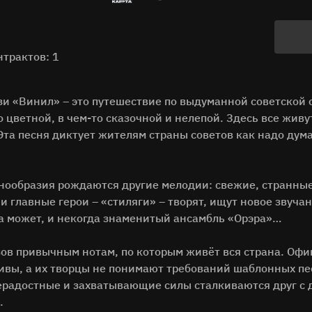
нтрактов: 1
зи «Винил» – это путешествие по выдуманной советской 
 цветной, в чем-то сказочной и нелепой. Здесь все живу
 Эта песня диктует жителям страны советов как надо дума
динообразия рождаются другие мелодии: свежие, странны
главные герои – «стиляги» – творят, ищут новое звучан
а может, и некогда знаменитый ансамбль «Орэра»…
зов привычным нотам, по которым живёт вся страна. Оф
вы, а их творцы не понимают требований шаблонных пе
радостные и захватывающие силы сталкиваются друг с д
.