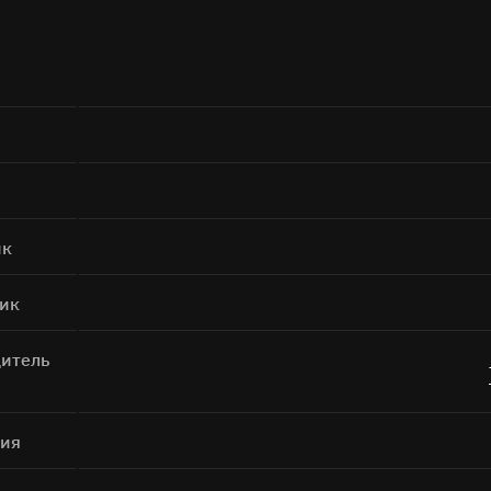
Поиск
а кнопку «Отправить», я даю согласие на
обработку персональных дан
ик
Отправить
ик
итель
фия