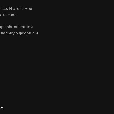
все. И это самое
-то своё.
аря обновленной
цевальную феерию и
ом