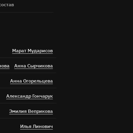
состав
Марат Мударисов
нова
Анна Сырчикова
Анна Огорельцева
Александр Гончарук
Эмилия Веприкова
Илья Линович