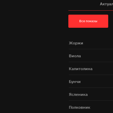
Актуа
Все показы
Жоржи
Виола
Капитолина
Бунчи
Ясленика
Полковник