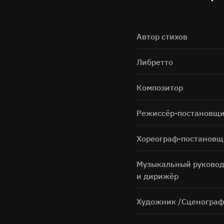
Автор стихов
Либретто
Композитор
Нажимая н
Режиссёр-постановщ
Хореограф-постановщ
Музыкальный руковод
и дирижёр
Художник /Сценогра