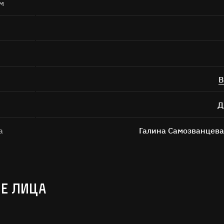
м
В
Д
а
Галина Самозванцева
Е ЛИЦА