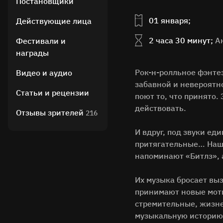
Постановщики
01 января;
Действующие лица
2 часа 30 минут;
А
Фестивали и
награды
Рок-н-ролльное фэнте
Видео и аудио
забавной и невероятно
Статьи и рецензии
поют то, что принято.
действовать.
Отзывы зрителей
216
И вдруг, под звуки е
притягательные… Наши 
напоминают «Битлз», 
Их музыка бросает вы
принимают новые моти
стремительные, жизне
музыкальную историю