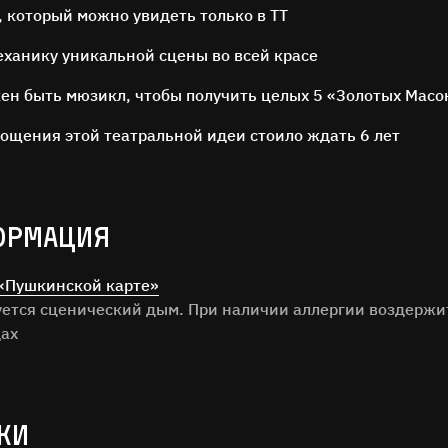
, который можно увидеть только в ТТ
ханику уникальной сцены во всей красе
ен быть мюзикл, чтобы получить целых 5 «Золотых Масо
лощения этой театральной идеи стоило ждать 6 лет
ОСТАВЬТЕ ОТЗЫВ
Нам важно ваше мнение!
ОРМАЦИЯ
«Пушкинской карте»
илия
зуется сценический дым. При наличии аллергии воздержи
дах
ОТЗЫВ
КИ