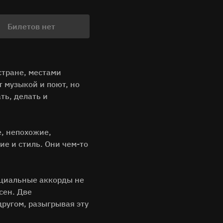
Билетов нет
стране, местами
т музыкой и поют, но
ть, делать и
е, непохожие,
ие и стиль. Они чем-то
ициальные аккорды не
сен. Две
ругом, разыгрывая эту